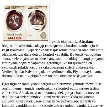
Teknik ekiplerimiz
Atışalanı
bölgesinde adresinize ulaşıp
çamaşır makinesi
nin
tamiri
için ilk
keşif kontrolünü yaparlar ve ilk tespit sonucunda arızadan tam emin
olabilmek için daha detaylı kontrol yapabilir. Bu tespit yapıldıktan
sonra, sizlere çamaşır makinesi arızasının ne olduğu, hangi parçanın
tamir yada değişim yapılması gerektiğini ve bu işlemlerin en
ekonomik şekilde kaç tl’ye çıkabileceğini sizlere bildirecektir.
Verilen fiyatlar Kdv hariç olarak verilmektedir. Fiyatı onaylamanız
durumunda teknik ekiplerimiz onarım sürecine başlayacaktır.
Eğer ilgili arızanın yedek parçası ekiplerimizin yanında mevcut ise
onarım hemen anında yapılacaktır ve kontrol edilip sizlere teslim
edilecektir. Ancak mevcut arızanın yedek parçası hazırda mevcut
değil ise ya sizlere randevu günü verilecektir. Yada makineniz
atölyeye götürülmek üzere alınacak ve atölyemizde tamiratı ve
kontrolü yapıldıktan sonra sizlerle tekrar randevu yapılır. Uygun ve