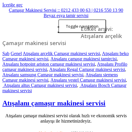
İçeriğe geç
Çamaşır Makinesi Servisi :: 0212 433 00 63 | 0216 550 13 90
Beyaz eşya tamir servisi
Toggle navigation
Başlangıç
Etiket arşivi:
İletişim
Atışalanı arçelik
Çamaşır makinesi servisi
Sab
Genel
Atışalanı arçelik Çamaşır makinesi servisi
,
Atışalanı beko
Çamaşır makinesi servisi
,
Atışalanı çamaşır makinesi tamircisi
,
Atışalanı hotpoint ariston çamaşır makinesi servisi
,
Atışalanı Profilo
çamaşır makinesi servisi
,
Atışalanı Regal Çamaşır makinesi servisi
,
Atışalanı samsung Çamaşır makinesi servisi
,
Atışalanı siemens
Çamaşır makinesi servisi
,
Atışalanı vestel Çamaşır makinesi servisi
,
Atışalanı altus Çamaşır makinesi servisi
,
Atışalanı Bosch Çamaşır
makinesi servisi
Atışalanı çamaşır makinesi servisi
Atışalanı çamaşır makinesi servisi olarak hızlı ve ekonomik servis
anlayışı ile hizmetinizdeyiz.