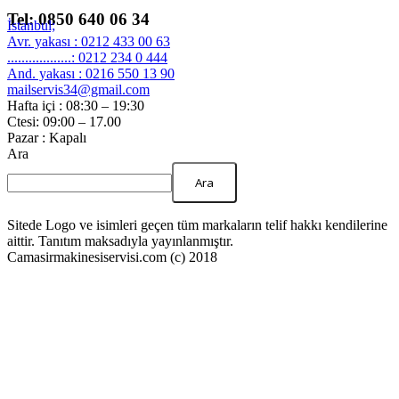
Tel: 0850 640 06 34
İstanbul;
Avr. yakası : 0212 433 00 63
..................: 0212 234 0 444
And. yakası : 0216 550 13 90
mailservis34@gmail.com
Hafta içi : 08:30 – 19:30
Ctesi: 09:00 – 17.00
Pazar : Kapalı
Ara
Ara
Sitede Logo ve isimleri geçen tüm markaların telif hakkı kendilerine
aittir. Tanıtım maksadıyla yayınlanmıştır.
Camasirmakinesiservisi.com (c) 2018