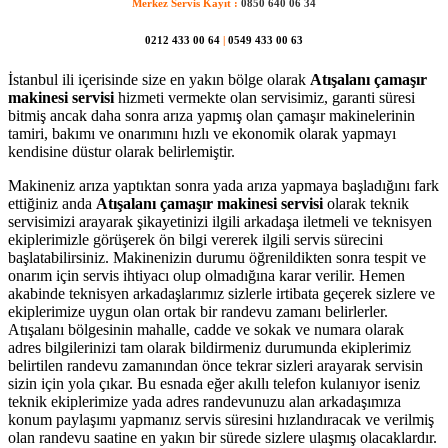
Merkez Servis Kayıt :
0850 640 06 34
0212 433 00 64
|
0549 433 00 63
İstanbul ili içerisinde size en yakın bölge olarak
Atışalanı çamaşır
makinesi servisi
hizmeti vermekte olan servisimiz, garanti süresi
bitmiş ancak daha sonra arıza yapmış olan çamaşır makinelerinin
tamiri, bakımı ve onarımını hızlı ve ekonomik olarak yapmayı
kendisine düstur olarak belirlemiştir.
Makineniz arıza yaptıktan sonra yada arıza yapmaya başladığını fark
ettiğiniz anda
Atışalanı çamaşır makinesi servisi
olarak teknik
servisimizi arayarak şikayetinizi ilgili arkadaşa iletmeli ve teknisyen
ekiplerimizle görüşerek ön bilgi vererek ilgili servis sürecini
başlatabilirsiniz. Makinenizin durumu öğrenildikten sonra tespit ve
onarım için servis ihtiyacı olup olmadığına karar verilir. Hemen
akabinde teknisyen arkadaşlarımız sizlerle irtibata geçerek sizlere ve
ekiplerimize uygun olan ortak bir randevu zamanı belirlerler.
Atışalanı bölgesinin mahalle, cadde ve sokak ve numara olarak
adres bilgilerinizi tam olarak bildirmeniz durumunda ekiplerimiz
belirtilen randevu zamanından önce tekrar sizleri arayarak servisin
sizin için yola çıkar. Bu esnada eğer akıllı telefon kulanıyor iseniz
teknik ekiplerimize yada adres randevunuzu alan arkadaşımıza
konum paylaşımı yapmanız servis süresini hızlandıracak ve verilmiş
olan randevu saatine en yakın bir sürede sizlere ulaşmış olacaklardır.