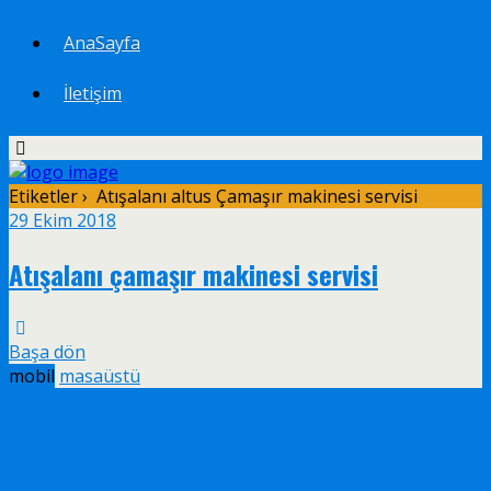
AnaSayfa
İletişim
Etiketler › Atışalanı altus Çamaşır makinesi servisi
29 Ekim 2018
Atışalanı çamaşır makinesi servisi
Başa dön
mobil
masaüstü