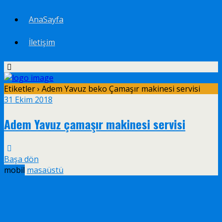
AnaSayfa
İletişim
Etiketler › Adem Yavuz beko Çamaşır makinesi servisi
31 Ekim 2018
Adem Yavuz çamaşır makinesi servisi
Başa dön
mobil
masaüstü