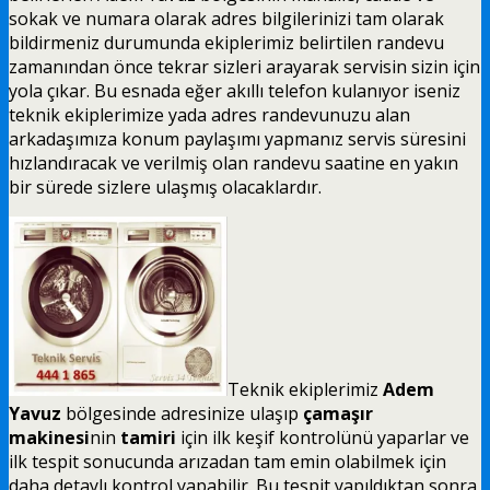
sokak ve numara olarak adres bilgilerinizi tam olarak
bildirmeniz durumunda ekiplerimiz belirtilen randevu
zamanından önce tekrar sizleri arayarak servisin sizin için
yola çıkar. Bu esnada eğer akıllı telefon kulanıyor iseniz
teknik ekiplerimize yada adres randevunuzu alan
arkadaşımıza konum paylaşımı yapmanız servis süresini
hızlandıracak ve verilmiş olan randevu saatine en yakın
bir sürede sizlere ulaşmış olacaklardır.
Teknik ekiplerimiz
Adem
Yavuz
bölgesinde adresinize ulaşıp
çamaşır
makinesi
nin
tamiri
için ilk keşif kontrolünü yaparlar ve
ilk tespit sonucunda arızadan tam emin olabilmek için
daha detaylı kontrol yapabilir. Bu tespit yapıldıktan sonra,