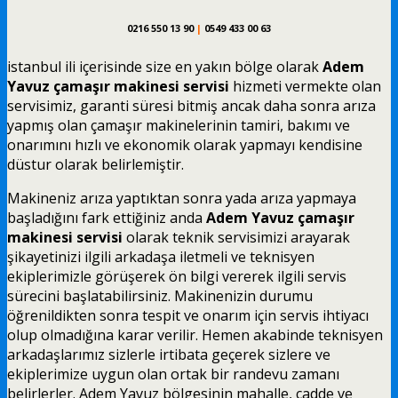
0216 550 13 90
|
0549 433 00 63
istanbul ili içerisinde size en yakın bölge olarak
Adem
Yavuz çamaşır makinesi servisi
hizmeti vermekte olan
servisimiz, garanti süresi bitmiş ancak daha sonra arıza
yapmış olan çamaşır makinelerinin tamiri, bakımı ve
onarımını hızlı ve ekonomik olarak yapmayı kendisine
düstur olarak belirlemiştir.
Makineniz arıza yaptıktan sonra yada arıza yapmaya
başladığını fark ettiğiniz anda
Adem Yavuz çamaşır
makinesi servisi
olarak teknik servisimizi arayarak
şikayetinizi ilgili arkadaşa iletmeli ve teknisyen
ekiplerimizle görüşerek ön bilgi vererek ilgili servis
sürecini başlatabilirsiniz. Makinenizin durumu
öğrenildikten sonra tespit ve onarım için servis ihtiyacı
olup olmadığına karar verilir. Hemen akabinde teknisyen
arkadaşlarımız sizlerle irtibata geçerek sizlere ve
ekiplerimize uygun olan ortak bir randevu zamanı
belirlerler. Adem Yavuz bölgesinin mahalle, cadde ve