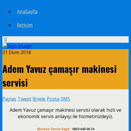
AnaSayfa
İletişim
31 Ekim 2018
Adem Yavuz çamaşır makinesi
servisi
Paylaş
Tweet
İğnele
Posta
SMS
Adem Yavuz çamaşır makinesi servisi olarak hızlı ve
ekonomik servis anlayışı ile hizmetinizdeyiz.
Merkez Servis Kayıt :
0850 640 06 34