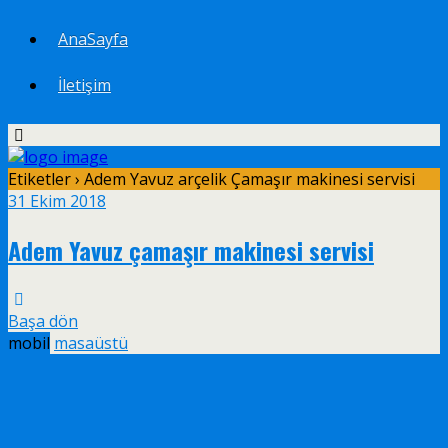
AnaSayfa
İletişim
Etiketler › Adem Yavuz arçelik Çamaşır makinesi servisi
31 Ekim 2018
Adem Yavuz çamaşır makinesi servisi
Başa dön
mobil
masaüstü