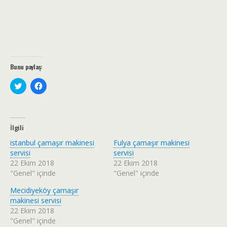
Bunu paylaş:
T
F
w
a
i
c
t
e
t
b
e
o
r
o
İlgili
ü
k
z
'
istanbul çamaşır makinesi
Fulya çamaşır makinesi
e
t
r
a
servisi
servisi
i
p
22 Ekim 2018
22 Ekim 2018
n
a
d
y
"Genel" içinde
"Genel" içinde
e
l
p
a
Mecidiyeköy çamaşır
a
ş
y
m
makinesi servisi
l
a
a
k
22 Ekim 2018
ş
i
"Genel" içinde
m
ç