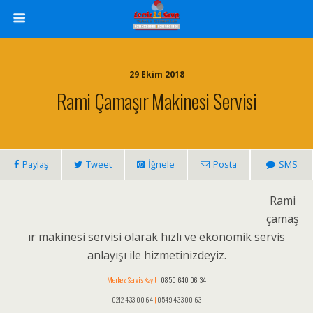
29 Ekim 2018
Rami Çamaşır Makinesi Servisi
Paylaş
Tweet
İğnele
Posta
SMS
Rami
çamaş
ır makinesi servisi olarak hızlı ve ekonomik servis
anlayışı ile hizmetinizdeyiz.
Merkez Servis Kayıt :
0850 640 06 34
0212 433 00 64
|
0549 433 00 63