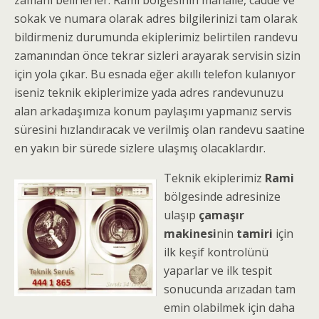
zamanı belirlerler. Rami bölgesinin mahalle, cadde ve
sokak ve numara olarak adres bilgilerinizi tam olarak
bildirmeniz durumunda ekiplerimiz belirtilen randevu
zamanından önce tekrar sizleri arayarak servisin sizin
için yola çıkar. Bu esnada eğer akıllı telefon kulanıyor
iseniz teknik ekiplerimize yada adres randevunuzu
alan arkadaşımıza konum paylaşımı yapmanız servis
süresini hızlandıracak ve verilmiş olan randevu saatine
en yakın bir sürede sizlere ulaşmış olacaklardır.
Teknik ekiplerimiz
Rami
bölgesinde adresinize
ulaşıp
çamaşır
makinesi
nin
tamiri
için
ilk keşif kontrolünü
yaparlar ve ilk tespit
sonucunda arızadan tam
emin olabilmek için daha