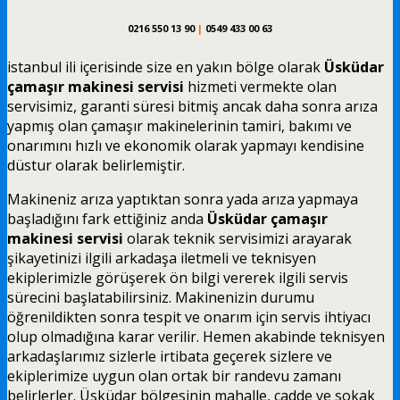
0216 550 13 90
|
0549 433 00 63
istanbul ili içerisinde size en yakın bölge olarak
Üsküdar
çamaşır makinesi servisi
hizmeti vermekte olan
servisimiz, garanti süresi bitmiş ancak daha sonra arıza
yapmış olan çamaşır makinelerinin tamiri, bakımı ve
onarımını hızlı ve ekonomik olarak yapmayı kendisine
düstur olarak belirlemiştir.
Makineniz arıza yaptıktan sonra yada arıza yapmaya
başladığını fark ettiğiniz anda
Üsküdar çamaşır
makinesi servisi
olarak teknik servisimizi arayarak
şikayetinizi ilgili arkadaşa iletmeli ve teknisyen
ekiplerimizle görüşerek ön bilgi vererek ilgili servis
sürecini başlatabilirsiniz. Makinenizin durumu
öğrenildikten sonra tespit ve onarım için servis ihtiyacı
olup olmadığına karar verilir. Hemen akabinde teknisyen
arkadaşlarımız sizlerle irtibata geçerek sizlere ve
ekiplerimize uygun olan ortak bir randevu zamanı
belirlerler. Üsküdar bölgesinin mahalle, cadde ve sokak