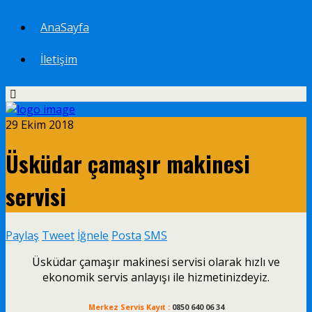
AnaSayfa
İletişim
29 Ekim 2018
Üsküdar çamaşır makinesi
servisi
Paylaş
Tweet
İğnele
Posta
SMS
Üsküdar çamaşır makinesi servisi olarak hızlı ve
ekonomik servis anlayışı ile hizmetinizdeyiz.
Merkez Servis Kayıt :
0850 640 06 34