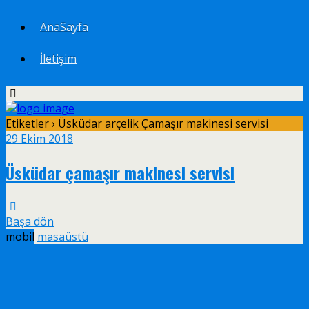
AnaSayfa
İletişim
Etiketler › Üsküdar arçelik Çamaşır makinesi servisi
29 Ekim 2018
Üsküdar çamaşır makinesi servisi
Başa dön
mobil
masaüstü