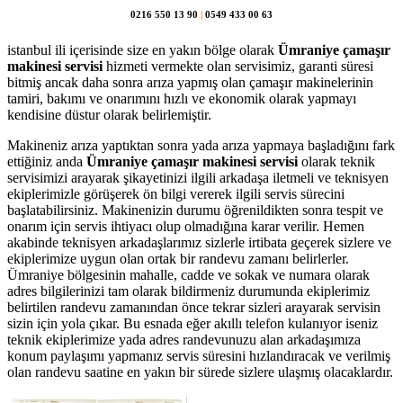
0216 550 13 90
|
0549 433 00 63
istanbul ili içerisinde size en yakın bölge olarak
Ümraniye çamaşır
makinesi servisi
hizmeti vermekte olan servisimiz, garanti süresi
bitmiş ancak daha sonra arıza yapmış olan çamaşır makinelerinin
tamiri, bakımı ve onarımını hızlı ve ekonomik olarak yapmayı
kendisine düstur olarak belirlemiştir.
Makineniz arıza yaptıktan sonra yada arıza yapmaya başladığını fark
ettiğiniz anda
Ümraniye çamaşır makinesi servisi
olarak teknik
servisimizi arayarak şikayetinizi ilgili arkadaşa iletmeli ve teknisyen
ekiplerimizle görüşerek ön bilgi vererek ilgili servis sürecini
başlatabilirsiniz. Makinenizin durumu öğrenildikten sonra tespit ve
onarım için servis ihtiyacı olup olmadığına karar verilir. Hemen
akabinde teknisyen arkadaşlarımız sizlerle irtibata geçerek sizlere ve
ekiplerimize uygun olan ortak bir randevu zamanı belirlerler.
Ümraniye bölgesinin mahalle, cadde ve sokak ve numara olarak
adres bilgilerinizi tam olarak bildirmeniz durumunda ekiplerimiz
belirtilen randevu zamanından önce tekrar sizleri arayarak servisin
sizin için yola çıkar. Bu esnada eğer akıllı telefon kulanıyor iseniz
teknik ekiplerimize yada adres randevunuzu alan arkadaşımıza
konum paylaşımı yapmanız servis süresini hızlandıracak ve verilmiş
olan randevu saatine en yakın bir sürede sizlere ulaşmış olacaklardır.