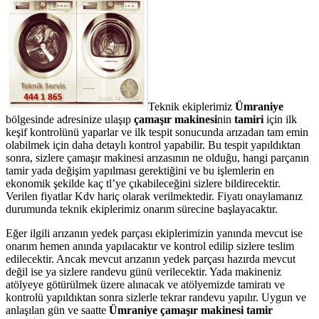
Teknik ekiplerimiz
Ümraniye
bölgesinde adresinize ulaşıp
çamaşır makinesi
nin
tamiri
için ilk
keşif kontrolünü yaparlar ve ilk tespit sonucunda arızadan tam emin
olabilmek için daha detaylı kontrol yapabilir. Bu tespit yapıldıktan
sonra, sizlere çamaşır makinesi arızasının ne olduğu, hangi parçanın
tamir yada değişim yapılması gerektiğini ve bu işlemlerin en
ekonomik şekilde kaç tl’ye çıkabileceğini sizlere bildirecektir.
Verilen fiyatlar Kdv hariç olarak verilmektedir. Fiyatı onaylamanız
durumunda teknik ekiplerimiz onarım sürecine başlayacaktır.
Eğer ilgili arızanın yedek parçası ekiplerimizin yanında mevcut ise
onarım hemen anında yapılacaktır ve kontrol edilip sizlere teslim
edilecektir. Ancak mevcut arızanın yedek parçası hazırda mevcut
değil ise ya sizlere randevu günü verilecektir. Yada makineniz
atölyeye götürülmek üzere alınacak ve atölyemizde tamiratı ve
kontrolü yapıldıktan sonra sizlerle tekrar randevu yapılır. Uygun ve
anlaşılan gün ve saatte
Ümraniye çamaşır makinesi tamir