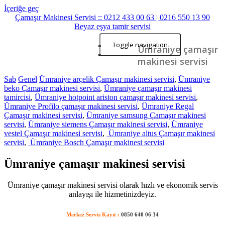
İçeriğe geç
Çamaşır Makinesi Servisi :: 0212 433 00 63 | 0216 550 13 90
Beyaz eşya tamir servisi
Toggle navigation
Başlangıç
Ümraniye çamaşır
İletişim
makinesi servisi
Sab
Genel
Ümraniye arçelik Çamaşır makinesi servisi
,
Ümraniye
beko Çamaşır makinesi servisi
,
Ümraniye çamaşır makinesi
tamircisi
,
Ümraniye hotpoint ariston çamaşır makinesi servisi
,
Ümraniye Profilo çamaşır makinesi servisi
,
Ümraniye Regal
Çamaşır makinesi servisi
,
Ümraniye samsung Çamaşır makinesi
servisi
,
Ümraniye siemens Çamaşır makinesi servisi
,
Ümraniye
vestel Çamaşır makinesi servisi
,
Ümraniye altus Çamaşır makinesi
servisi
,
Ümraniye Bosch Çamaşır makinesi servisi
Ümraniye çamaşır makinesi servisi
Ümraniye çamaşır makinesi servisi olarak hızlı ve ekonomik servis
anlayışı ile hizmetinizdeyiz.
Merkez Servis Kayıt :
0850 640 06 34