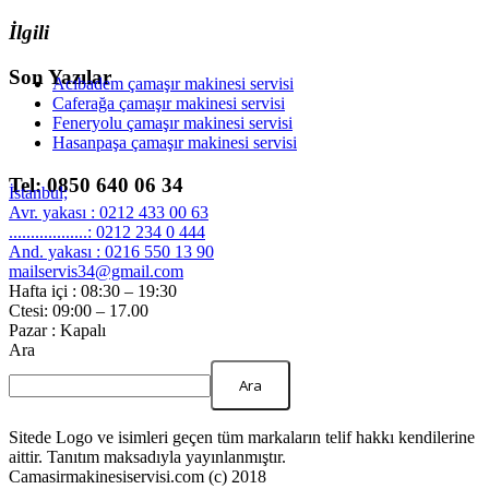
İlgili
Son Yazılar
Acıbadem çamaşır makinesi servisi
Caferağa çamaşır makinesi servisi
Feneryolu çamaşır makinesi servisi
Hasanpaşa çamaşır makinesi servisi
Tel: 0850 640 06 34
İstanbul;
Avr. yakası : 0212 433 00 63
..................: 0212 234 0 444
And. yakası : 0216 550 13 90
mailservis34@gmail.com
Hafta içi : 08:30 – 19:30
Ctesi: 09:00 – 17.00
Pazar : Kapalı
Ara
Ara
Sitede Logo ve isimleri geçen tüm markaların telif hakkı kendilerine
aittir. Tanıtım maksadıyla yayınlanmıştır.
Camasirmakinesiservisi.com (c) 2018