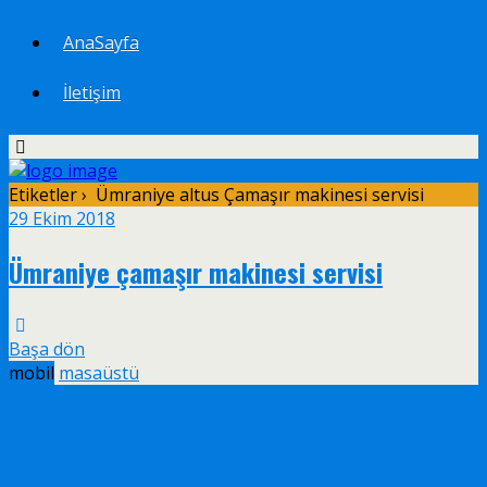
AnaSayfa
İletişim
Etiketler › Ümraniye altus Çamaşır makinesi servisi
29 Ekim 2018
Ümraniye çamaşır makinesi servisi
Başa dön
mobil
masaüstü