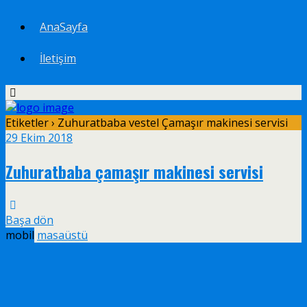
AnaSayfa
İletişim
Etiketler › Zuhuratbaba vestel Çamaşır makinesi servisi
29 Ekim 2018
Zuhuratbaba çamaşır makinesi servisi
Başa dön
mobil
masaüstü