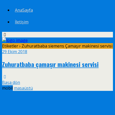
AnaSayfa
İletişim
Etiketler › Zuhuratbaba siemens Çamaşır makinesi servisi
29 Ekim 2018
Zuhuratbaba çamaşır makinesi servisi
Başa dön
mobil
masaüstü