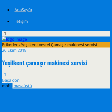
AnaSayfa
İletişim
Etiketler › Yeşilkent vestel Çamaşır makinesi servisi
26 Ekim 2018
Yeşilkent çamaşır makinesi servisi
Başa dön
mobil
masaüstü