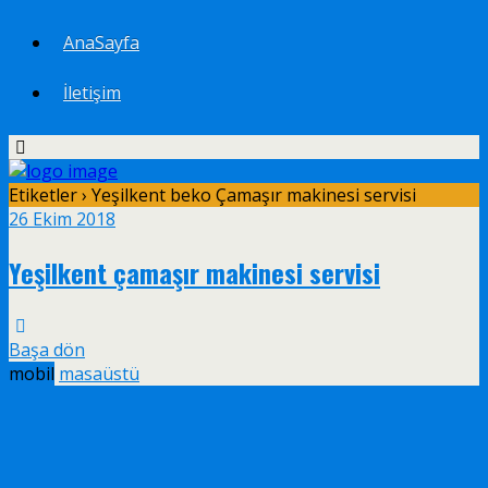
AnaSayfa
İletişim
Etiketler › Yeşilkent beko Çamaşır makinesi servisi
26 Ekim 2018
Yeşilkent çamaşır makinesi servisi
Başa dön
mobil
masaüstü