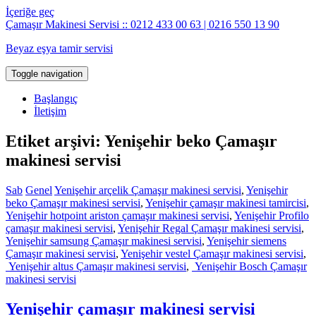
İçeriğe geç
Çamaşır Makinesi Servisi :: 0212 433 00 63 | 0216 550 13 90
Beyaz eşya tamir servisi
Toggle navigation
Başlangıç
İletişim
Etiket arşivi: Yenişehir beko Çamaşır
makinesi servisi
Sab
Genel
Yenişehir arçelik Çamaşır makinesi servisi
,
Yenişehir
beko Çamaşır makinesi servisi
,
Yenişehir çamaşır makinesi tamircisi
,
Yenişehir hotpoint ariston çamaşır makinesi servisi
,
Yenişehir Profilo
çamaşır makinesi servisi
,
Yenişehir Regal Çamaşır makinesi servisi
,
Yenişehir samsung Çamaşır makinesi servisi
,
Yenişehir siemens
Çamaşır makinesi servisi
,
Yenişehir vestel Çamaşır makinesi servisi
,
Yenişehir altus Çamaşır makinesi servisi
,
Yenişehir Bosch Çamaşır
makinesi servisi
Yenişehir çamaşır makinesi servisi