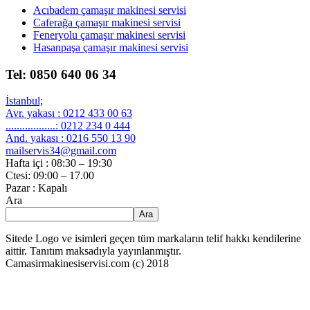
Acıbadem çamaşır makinesi servisi
Caferağa çamaşır makinesi servisi
Feneryolu çamaşır makinesi servisi
Hasanpaşa çamaşır makinesi servisi
Tel: 0850 640 06 34
İstanbul;
Avr. yakası : 0212 433 00 63
..................: 0212 234 0 444
And. yakası : 0216 550 13 90
mailservis34@gmail.com
Hafta içi : 08:30 – 19:30
Ctesi: 09:00 – 17.00
Pazar : Kapalı
Ara
Ara
Sitede Logo ve isimleri geçen tüm markaların telif hakkı kendilerine
aittir. Tanıtım maksadıyla yayınlanmıştır.
Camasirmakinesiservisi.com (c) 2018