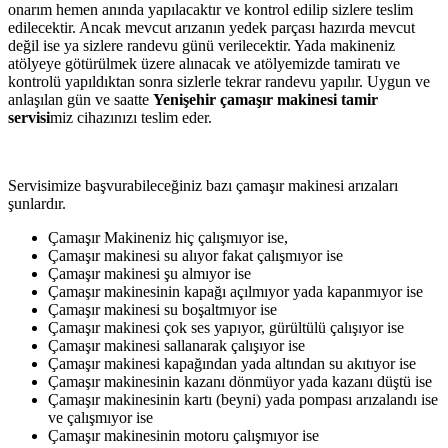
onarım hemen anında yapılacaktır ve kontrol edilip sizlere teslim
edilecektir. Ancak mevcut arızanın yedek parçası hazırda mevcut
değil ise ya sizlere randevu günü verilecektir. Yada makineniz
atölyeye götürülmek üzere alınacak ve atölyemizde tamiratı ve
kontrolü yapıldıktan sonra sizlerle tekrar randevu yapılır. Uygun ve
anlaşılan gün ve saatte
Yenişehir çamaşır makinesi tamir
servisi
miz cihazınızı teslim eder.
Servisimize başvurabileceğiniz bazı çamaşır makinesi arızaları
şunlardır.
Çamaşır Makineniz hiç çalışmıyor ise,
Çamaşır makinesi su alıyor fakat çalışmıyor ise
Çamaşır makinesi şu almıyor ise
Çamaşır makinesinin kapağı açılmıyor yada kapanmıyor ise
Çamaşır makinesi su boşaltmıyor ise
Çamaşır makinesi çok ses yapıyor, gürültülü çalışıyor ise
Çamaşır makinesi sallanarak çalışıyor ise
Çamaşır makinesi kapağından yada altından su akıtıyor ise
Çamaşır makinesinin kazanı dönmüyor yada kazanı düştü ise
Çamaşır makinesinin kartı (beyni) yada pompası arızalandı ise
ve çalışmıyor ise
Çamaşır makinesinin motoru çalışmıyor ise