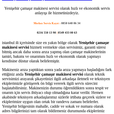
Yenişehir çamaşır makinesi servisi olarak hızlı ve ekonomik servis
anlayışı ile hizmetinizdeyiz.
Merkez Servis Kayıt :
0850 640 06 34
0216 550 13 90
|
0549 433 00 63
istanbul ili içerisinde size en yakın bölge olarak
Yenişehir çamaşır
makinesi servisi
hizmeti vermekte olan servisimiz, garanti süresi
bitmiş ancak daha sonra arıza yapmış olan çamaşır makinelerinin
tamiri, bakımı ve onarımını hızlı ve ekonomik olarak yapmayı
kendisine düstur olarak belirlemiştir.
Makineniz arıza yaptıktan sonra yada arıza yapmaya başladığını fark
ettiğiniz anda
Yenişehir çamaşır makinesi servisi
olarak teknik
servisimizi arayarak şikayetinizi ilgili arkadaşa iletmeli ve teknisyen
ekiplerimizle görüşerek ön bilgi vererek ilgili servis sürecini
başlatabilirsiniz. Makinenizin durumu öğrenildikten sonra tespit ve
onarım için servis ihtiyacı olup olmadığına karar verilir. Hemen
akabinde teknisyen arkadaşlarımız sizlerle irtibata geçerek sizlere ve
ekiplerimize uygun olan ortak bir randevu zamanı belirlerler.
Yenişehir bölgesinin mahalle, cadde ve sokak ve numara olarak
adres bilgilerinizi tam olarak bildirmeniz durumunda ekiplerimiz