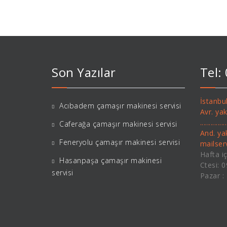
Son Yazılar
Tel:
İstanbul
Acıbadem çamaşır makinesi servisi
Avr. ya
..........
Caferağa çamaşır makinesi servisi
And. ya
Feneryolu çamaşır makinesi servisi
mailse
Hafta iç
Hasanpaşa çamaşır makinesi
Ctesi: 
servisi
Pazar :