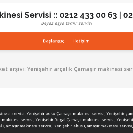
inesi Servisi :: 0212 433 00 63 | 0
Beyaz eşya tamir servisi
Başlangıç
İletişim
ket arşivi: Yenişehir arçelik Çamaşır makinesi ser
inesi servisi
,
Yenişehir beko Çamaşır makinesi servisi
,
Yenişehir çam
r makinesi servisi
,
Yenişehir Regal Çamaşır makinesi servisi
,
Yenişeh
el Çamaşır makinesi servisi
,
Yenişehir altus Çamaşır makinesi servisi