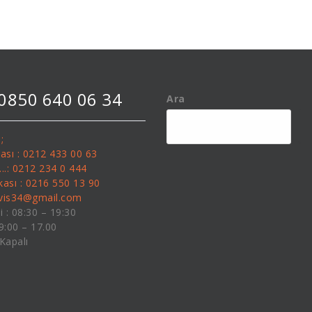
 0850 640 06 34
Ara
;
kası : 0212 433 00 63
........: 0212 234 0 444
kası : 0216 550 13 90
rvis34@gmail.com
i : 08:30 – 19:30
09:00 – 17.00
 Kapalı