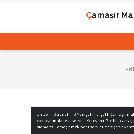
İçeriğe
geç
Çamaşır Mak
Eti
Sab
Genel
Yenişehir arçelik Çamaşır mak
çamaşır makinesi servisi
,
Yenişehir Profilo çamaşı
siemens Çamaşır makinesi servisi
,
Yenişehir vest