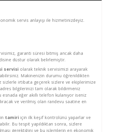
onomik servis anlayışı ile hizmetinizdeyiz.
visimiz, garanti süresi bitmiş ancak daha
sine düstur olarak belirlemiştir.
i servisi
olarak teknik servisimizi arayarak
atabilirsiniz. Makinenizin durumu öğrenildikten
sizlerle irtibata geçerek sizlere ve ekiplerimize
res bilgilerinizi tam olarak bildirmeniz
 esnada eğer akıllı telefon kulanıyor iseniz
ıracak ve verilmiş olan randevu saatine en
in
tamiri
için ilk keşif kontrolünü yaparlar ve
ilir. Bu tespit yapıldıktan sonra, sizlere
lması gerektiğini ve bu işlemlerin en ekonomik