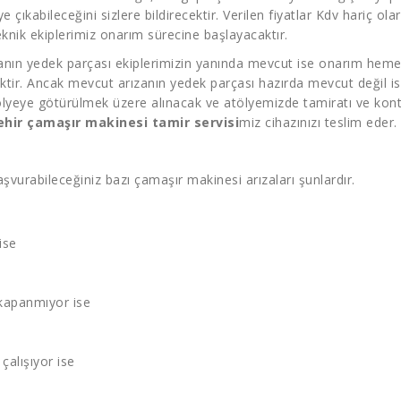
’ye çıkabileceğini sizlere bildirecektir. Verilen fiyatlar Kdv hariç o
nik ekiplerimiz onarım sürecine başlayacaktır.
ızanın yedek parçası ekiplerimizin yanında mevcut ise onarım hemen
ektir. Ancak mevcut arızanın yedek parçası hazırda mevcut değil is
lyeye götürülmek üzere alınacak ve atölyemizde tamiratı ve kontr
ehir çamaşır makinesi tamir servisi
miz cihazınızı teslim eder.
şvurabileceğiniz bazı çamaşır makinesi arızaları şunlardır.
ise
kapanmıyor ise
çalışıyor ise