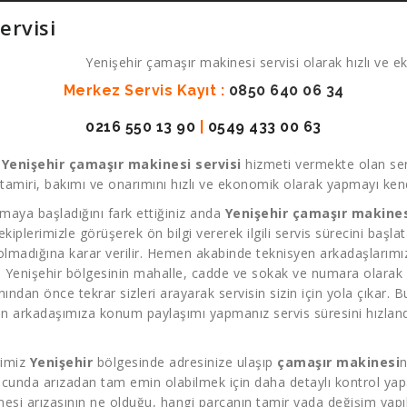
ervisi
Yenişehir çamaşır makinesi servisi olarak hızlı ve ek
Merkez Servis Kayıt :
0850 640 06 34
0216 550 13 90
|
0549 433 00 63
k
Yenişehir çamaşır makinesi servisi
hizmeti vermekte olan ser
amiri, bakımı ve onarımını hızlı ve ekonomik olarak yapmayı kendi
maya başladığını fark ettiğiniz anda
Yenişehir çamaşır makines
 ekiplerimizle görüşerek ön bilgi vererek ilgili servis sürecini başl
 olmadığına karar verilir. Hemen akabinde teknisyen arkadaşlarımız 
. Yenişehir bölgesinin mahalle, cadde ve sokak ve numara olarak ad
dan önce tekrar sizleri arayarak servisin sizin için yola çıkar. Bu
n arkadaşımıza konum paylaşımı yapmanız servis süresini hızland
rimiz
Yenişehir
bölgesinde adresinize ulaşıp
çamaşır makinesi
n
ucunda arızadan tam emin olabilmek için daha detaylı kontrol yapab
esi arızasının ne olduğu, hangi parçanın tamir yada değişim yapı