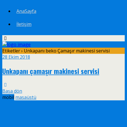
AnaSayfa
İletişim
Etiketler › Unkapanı beko Çamaşır makinesi servisi
28 Ekim 2018
Unkapanı çamaşır makinesi servisi
Başa dön
mobil
masaüstü