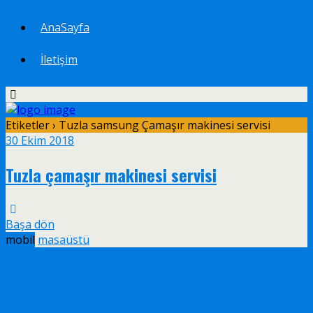
AnaSayfa
İletişim
Etiketler › Tuzla samsung Çamaşır makinesi servisi
30 Ekim 2018
Tuzla çamaşır makinesi servisi
Başa dön
mobil
masaüstü