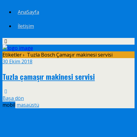
AnaSayfa
İletişim
Etiketler › Tuzla Bosch Çamaşır makinesi servisi
30 Ekim 2018
Tuzla çamaşır makinesi servisi
Başa dön
mobil
masaüstü