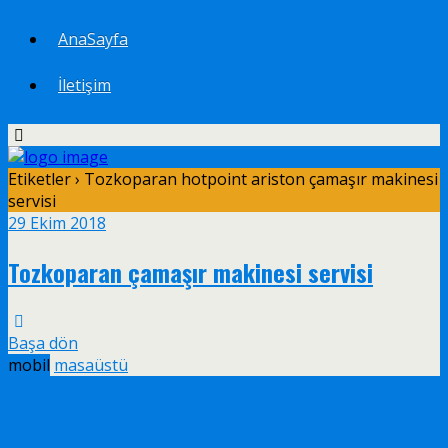
AnaSayfa
İletişim
Etiketler › Tozkoparan hotpoint ariston çamaşır makinesi
servisi
29 Ekim 2018
Tozkoparan çamaşır makinesi servisi
Başa dön
mobil
masaüstü