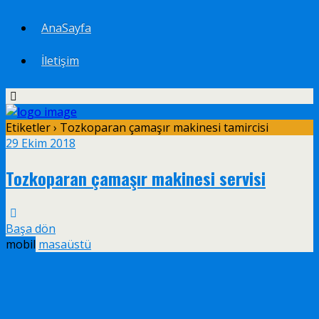
AnaSayfa
İletişim
Etiketler › Tozkoparan çamaşır makinesi tamircisi
29 Ekim 2018
Tozkoparan çamaşır makinesi servisi
Başa dön
mobil
masaüstü