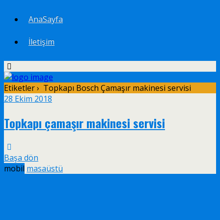
AnaSayfa
İletişim
Etiketler › Topkapı Bosch Çamaşır makinesi servisi
28 Ekim 2018
Topkapı çamaşır makinesi servisi
Başa dön
mobil
masaüstü