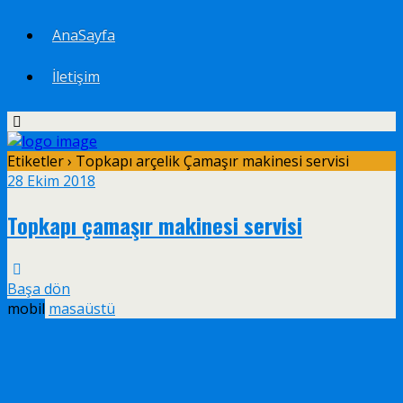
AnaSayfa
İletişim
Etiketler › Topkapı arçelik Çamaşır makinesi servisi
28 Ekim 2018
Topkapı çamaşır makinesi servisi
Başa dön
mobil
masaüstü