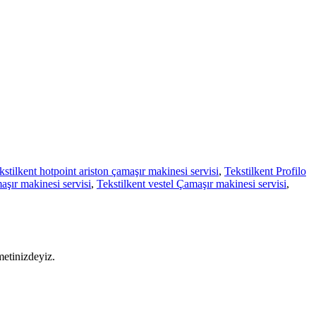
kstilkent hotpoint ariston çamaşır makinesi servisi
,
Tekstilkent Profilo
aşır makinesi servisi
,
Tekstilkent vestel Çamaşır makinesi servisi
,
metinizdeyiz.