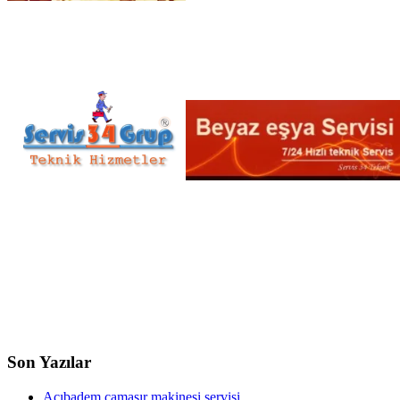
Son Yazılar
Acıbadem çamaşır makinesi servisi