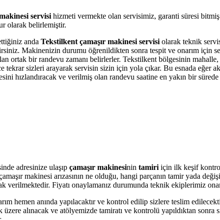
makinesi servisi
hizmeti vermekte olan servisimiz, garanti süresi bitmi
 olarak belirlemiştir.
ettiğiniz anda
Tekstilkent çamaşır makinesi servisi
olarak teknik servis
bilirsiniz. Makinenizin durumu öğrenildikten sonra tespit ve onarım için 
olan ortak bir randevu zamanı belirlerler. Tekstilkent bölgesinin mahalle
krar sizleri arayarak servisin sizin için yola çıkar. Bu esnada eğer akı
i hızlandıracak ve verilmiş olan randevu saatine en yakın bir sürede s
inde adresinize ulaşıp
çamaşır makinesi
nin
tamiri
için ilk keşif kont
ere çamaşır makinesi arızasının ne olduğu, hangi parçanın tamir yada değ
olarak verilmektedir. Fiyatı onaylamanız durumunda teknik ekiplerimiz ona
arım hemen anında yapılacaktır ve kontrol edilip sizlere teslim edilecek
üzere alınacak ve atölyemizde tamiratı ve kontrolü yapıldıktan sonra si
.