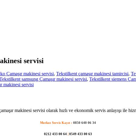
akinesi servisi
eko Çamaşır makinesi servisi
,
Tekstilkent çamaşır makinesi tamircisi
,
Te
Tekstilkent samsung Çamaşır makinesi servisi
,
Tekstilkent siemens Çam
 makinesi servisi
çamaşır makinesi servisi olarak hızlı ve ekonomik servis anlayışı ile hiz
Merkez Servis Kayıt :
0850 640 06 34
0212 433 00 64
|
0549 433 00 63