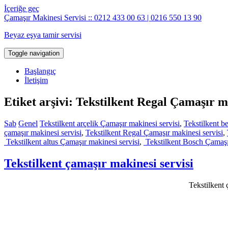
İçeriğe geç
Çamaşır Makinesi Servisi :: 0212 433 00 63 | 0216 550 13 90
Beyaz eşya tamir servisi
Toggle navigation
Başlangıç
İletişim
Etiket arşivi: Tekstilkent Regal Çamaşır m
Sab
Genel
Tekstilkent arçelik Çamaşır makinesi servisi
,
Tekstilkent b
çamaşır makinesi servisi
,
Tekstilkent Regal Çamaşır makinesi servisi
,
Tekstilkent altus Çamaşır makinesi servisi
,
Tekstilkent Bosch Çamaşır
Tekstilkent çamaşır makinesi servisi
Tekstilkent 