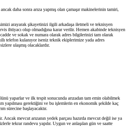
ş ancak daha sonra arıza yapmış olan çamaşır makinelerinin tamiri,
imizi arayarak şikayetinizi ilgili arkadaşa iletmeli ve teknisyen
servis ihtiyacı olup olmadığına karar verilir. Hemen akabinde teknisyen
, cadde ve sokak ve numara olarak adres bilgilerinizi tam olarak
llı telefon kulanıyor iseniz teknik ekiplerimize yada adres
izlere ulaşmış olacaklardır.
rolünü yaparlar ve ilk tespit sonucunda arızadan tam emin olabilmek
işim yapılması gerektiğini ve bu işlemlerin en ekonomik şekilde kaç
rım sürecine başlayacaktır.
tir. Ancak mevcut arızanın yedek parçası hazırda mevcut değil ise ya
zlerle tekrar randevu yapılır. Uygun ve anlaşılan gün ve saatte