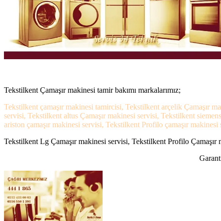
Tekstilkent Çamaşır makinesi tamir bakımı markalarımız;
Tekstilkent çamaşır makinesi tamircisi, Tekstilkent arçelik Çamaşır ma
servisi, Tekstilkent altus Çamaşır makinesi servisi, Tekstilkent sieme
ariston çamaşır makinesi servisi, Tekstilkent Profilo çamaşır makinesi s
Tekstilkent Lg Çamaşır makinesi servisi, Tekstilkent Profilo Çamaşır m
Garanti