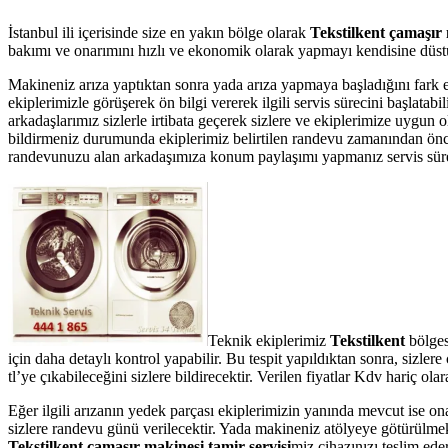
İstanbul ili içerisinde size en yakın bölge olarak
Tekstilkent çamaşır 
bakımı ve onarımını hızlı ve ekonomik olarak yapmayı kendisine düstur
Makineniz arıza yaptıktan sonra yada arıza yapmaya başladığını fark 
ekiplerimizle görüşerek ön bilgi vererek ilgili servis sürecini başlata
arkadaşlarımız sizlerle irtibata geçerek sizlere ve ekiplerimize uygun 
bildirmeniz durumunda ekiplerimiz belirtilen randevu zamanından önce te
randevunuzu alan arkadaşımıza konum paylaşımı yapmanız servis süresin
Teknik ekiplerimiz
Tekstilkent
bölges
için daha detaylı kontrol yapabilir. Bu tespit yapıldıktan sonra, sizl
tl’ye çıkabileceğini sizlere bildirecektir. Verilen fiyatlar Kdv hariç 
Eğer ilgili arızanın yedek parçası ekiplerimizin yanında mevcut ise on
sizlere randevu günü verilecektir. Yada makineniz atölyeye götürülmek 
Tekstilkent çamaşır makinesi tamir servisi
miz cihazınızı teslim eder