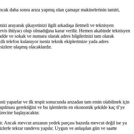
ancak daha sonra arıza yapmış olan çamaşır makinelerinin tamiri,
izi arayarak şikayetinizi ilgili arkadaşa iletmeli ve teknisyen
servis ihtiyacı olup olmadığına karar verilir. Hemen akabinde teknisyen
cadde ve sokak ve numara olarak adres bilgilerinizi tam olarak
llı telefon kulanıyor iseniz teknik ekiplerimize yada adres
izlere ulaşmış olacaklardır.
lünü yaparlar ve ilk tespit sonucunda arızadan tam emin olabilmek için
yapılması gerektiğini ve bu işlemlerin en ekonomik şekilde kaç tl’ye
ürecine başlayacaktır.
tir. Ancak mevcut arızanın yedek parçası hazırda mevcut değil ise ya
zlerle tekrar randevu yapılır. Uygun ve anlaşılan gün ve saatte