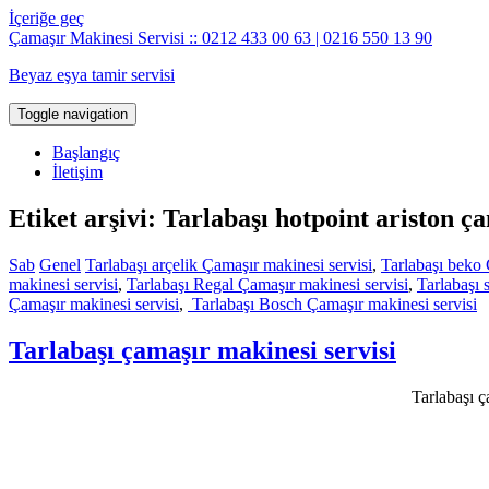
İçeriğe geç
Çamaşır Makinesi Servisi :: 0212 433 00 63 | 0216 550 13 90
Beyaz eşya tamir servisi
Toggle navigation
Başlangıç
İletişim
Etiket arşivi: Tarlabaşı hotpoint ariston ç
Sab
Genel
Tarlabaşı arçelik Çamaşır makinesi servisi
,
Tarlabaşı beko 
makinesi servisi
,
Tarlabaşı Regal Çamaşır makinesi servisi
,
Tarlabaşı 
Çamaşır makinesi servisi
,
Tarlabaşı Bosch Çamaşır makinesi servisi
Tarlabaşı çamaşır makinesi servisi
Tarlabaşı ç