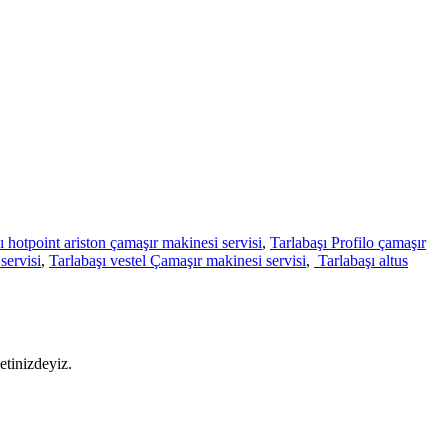
ı hotpoint ariston çamaşır makinesi servisi
,
Tarlabaşı Profilo çamaşır
servisi
,
Tarlabaşı vestel Çamaşır makinesi servisi
,
Tarlabaşı altus
etinizdeyiz.