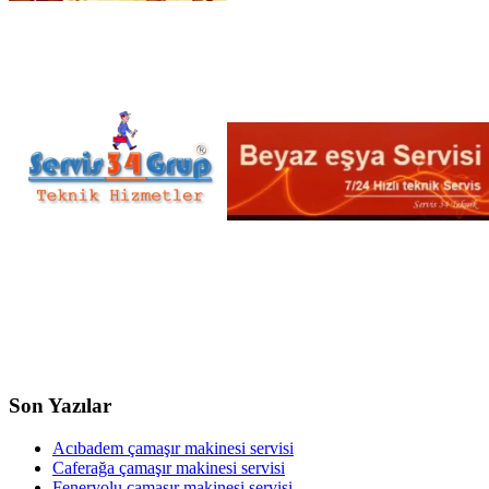
Son Yazılar
Acıbadem çamaşır makinesi servisi
Caferağa çamaşır makinesi servisi
Feneryolu çamaşır makinesi servisi