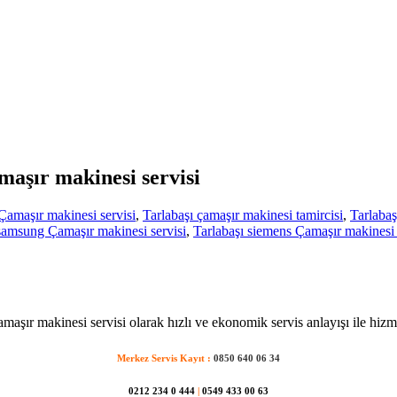
amaşır makinesi servisi
Çamaşır makinesi servisi
,
Tarlabaşı çamaşır makinesi tamircisi
,
Tarlabaş
samsung Çamaşır makinesi servisi
,
Tarlabaşı siemens Çamaşır makinesi 
amaşır makinesi servisi olarak hızlı ve ekonomik servis anlayışı ile hizm
Merkez Servis Kayıt :
0850 640 06 34
0212 234 0 444
|
0549 433 00 63