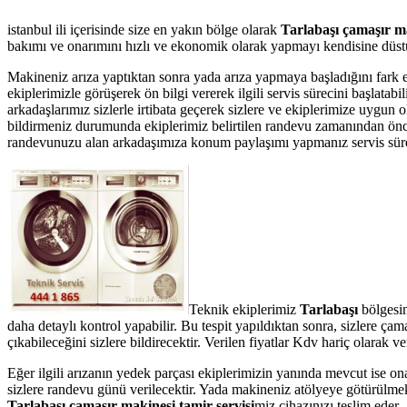
istanbul ili içerisinde size en yakın bölge olarak
Tarlabaşı çamaşır ma
bakımı ve onarımını hızlı ve ekonomik olarak yapmayı kendisine düstur
Makineniz arıza yaptıktan sonra yada arıza yapmaya başladığını fark 
ekiplerimizle görüşerek ön bilgi vererek ilgili servis sürecini başlata
arkadaşlarımız sizlerle irtibata geçerek sizlere ve ekiplerimize uygun 
bildirmeniz durumunda ekiplerimiz belirtilen randevu zamanından önce te
randevunuzu alan arkadaşımıza konum paylaşımı yapmanız servis süresin
Teknik ekiplerimiz
Tarlabaşı
bölgesi
daha detaylı kontrol yapabilir. Bu tespit yapıldıktan sonra, sizlere ç
çıkabileceğini sizlere bildirecektir. Verilen fiyatlar Kdv hariç olarak
Eğer ilgili arızanın yedek parçası ekiplerimizin yanında mevcut ise on
sizlere randevu günü verilecektir. Yada makineniz atölyeye götürülmek 
Tarlabaşı çamaşır makinesi tamir servisi
miz cihazınızı teslim eder.