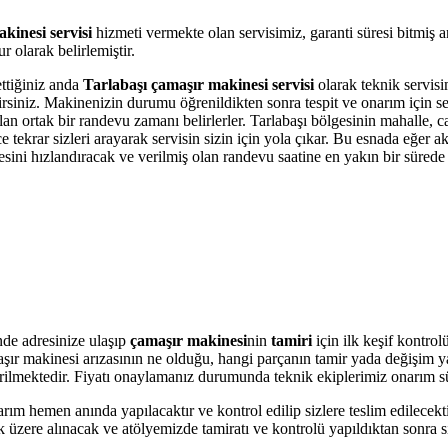
kinesi servisi
hizmeti vermekte olan servisimiz, garanti süresi bitmiş 
 olarak belirlemiştir.
ettiğiniz anda
Tarlabaşı çamaşır makinesi servisi
olarak teknik servisim
bilirsiniz. Makinenizin durumu öğrenildikten sonra tespit ve onarım için 
olan ortak bir randevu zamanı belirlerler. Tarlabaşı bölgesinin mahalle, 
krar sizleri arayarak servisin sizin için yola çıkar. Bu esnada eğer akı
i hızlandıracak ve verilmiş olan randevu saatine en yakın bir sürede s
nde adresinize ulaşıp
çamaşır makinesi
nin
tamiri
için ilk keşif kontro
amaşır makinesi arızasının ne olduğu, hangi parçanın tamir yada değişim 
 verilmektedir. Fiyatı onaylamanız durumunda teknik ekiplerimiz onarım s
arım hemen anında yapılacaktır ve kontrol edilip sizlere teslim edilecek
üzere alınacak ve atölyemizde tamiratı ve kontrolü yapıldıktan sonra si