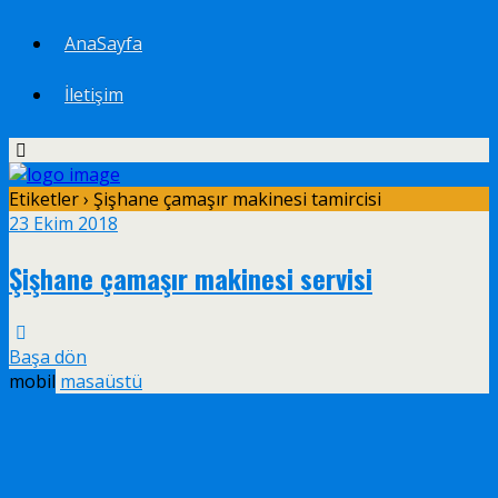
AnaSayfa
İletişim
Etiketler › Şişhane çamaşır makinesi tamircisi
23 Ekim 2018
Şişhane çamaşır makinesi servisi
Başa dön
mobil
masaüstü