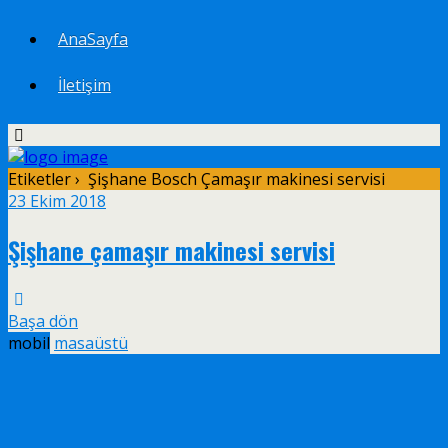
AnaSayfa
İletişim
Etiketler › Şişhane Bosch Çamaşır makinesi servisi
23 Ekim 2018
Şişhane çamaşır makinesi servisi
Başa dön
mobil
masaüstü