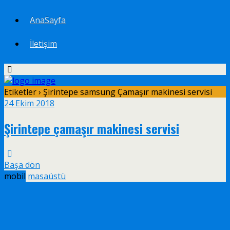
AnaSayfa
İletişim
Etiketler › Şirintepe samsung Çamaşır makinesi servisi
24 Ekim 2018
Şirintepe çamaşır makinesi servisi
Başa dön
mobil
masaüstü