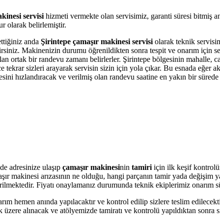
kinesi servisi
hizmeti vermekte olan servisimiz, garanti süresi bitmiş 
 olarak belirlemiştir.
ettiğiniz anda
Şirintepe çamaşır makinesi servisi
olarak teknik servisim
bilirsiniz. Makinenizin durumu öğrenildikten sonra tespit ve onarım için 
olan ortak bir randevu zamanı belirlerler. Şirintepe bölgesinin mahalle, 
krar sizleri arayarak servisin sizin için yola çıkar. Bu esnada eğer akı
i hızlandıracak ve verilmiş olan randevu saatine en yakın bir sürede s
de adresinize ulaşıp
çamaşır makinesi
nin
tamiri
için ilk keşif kontrol
amaşır makinesi arızasının ne olduğu, hangi parçanın tamir yada değişim 
 verilmektedir. Fiyatı onaylamanız durumunda teknik ekiplerimiz onarım s
arım hemen anında yapılacaktır ve kontrol edilip sizlere teslim edilecek
üzere alınacak ve atölyemizde tamiratı ve kontrolü yapıldıktan sonra si