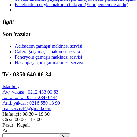
Facebook'ta paylaşmak için tıklayın (Yeni pencerede açılır)
İlgili
Son Yazılar
Acıbadem çamaşır makinesi servisi
Caferağa çamaşır makinesi servisi
Feneryolu çamaşır makinesi servisi
Hasanpaşa çamaşır makinesi servisi
Tel: 0850 640 06 34
İstanbul;
Avr. yakası : 0212 433 00 63
..................: 0212 234 0 444
And. yakası : 0216 550 13 90
mailservis34@gmail.com
Hafta içi : 08:30 – 19:30
Ctesi: 09:00 – 17.00
Pazar : Kapalı
Ara
Ara