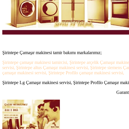
Şirintepe Çamaşır makinesi tamir bakımı markalarımız;
Şirintepe çamaşır makinesi tamircisi, Şirintepe arçelik Çamaşır makine
servisi, Şirintepe altus Çamaşır makinesi servisi, Şirintepe siemens Ç
çamaşır makinesi servisi, Şirintepe Profilo çamaşır makinesi servisi,
Şirintepe Lg Çamaşır makinesi servisi, Şirintepe Profilo Çamaşır makin
Garanti