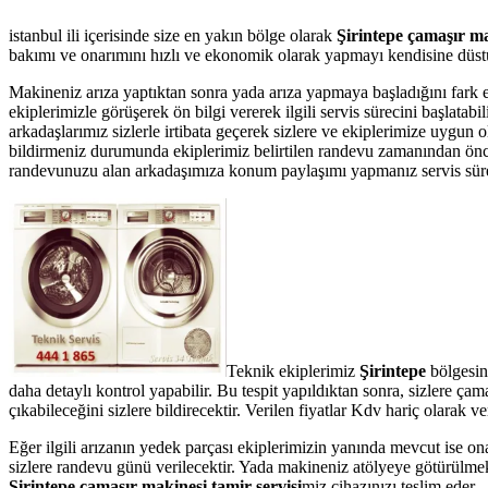
istanbul ili içerisinde size en yakın bölge olarak
Şirintepe çamaşır ma
bakımı ve onarımını hızlı ve ekonomik olarak yapmayı kendisine düstur
Makineniz arıza yaptıktan sonra yada arıza yapmaya başladığını fark 
ekiplerimizle görüşerek ön bilgi vererek ilgili servis sürecini başlata
arkadaşlarımız sizlerle irtibata geçerek sizlere ve ekiplerimize uygun 
bildirmeniz durumunda ekiplerimiz belirtilen randevu zamanından önce te
randevunuzu alan arkadaşımıza konum paylaşımı yapmanız servis süresin
Teknik ekiplerimiz
Şirintepe
bölgesin
daha detaylı kontrol yapabilir. Bu tespit yapıldıktan sonra, sizlere ç
çıkabileceğini sizlere bildirecektir. Verilen fiyatlar Kdv hariç olarak
Eğer ilgili arızanın yedek parçası ekiplerimizin yanında mevcut ise on
sizlere randevu günü verilecektir. Yada makineniz atölyeye götürülmek 
Şirintepe çamaşır makinesi tamir servisi
miz cihazınızı teslim eder.