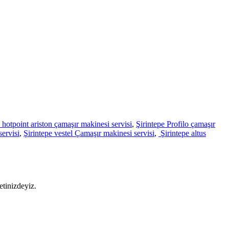
 hotpoint ariston çamaşır makinesi servisi
,
Şirintepe Profilo çamaşır
ervisi
,
Şirintepe vestel Çamaşır makinesi servisi
,
Şirintepe altus
etinizdeyiz.