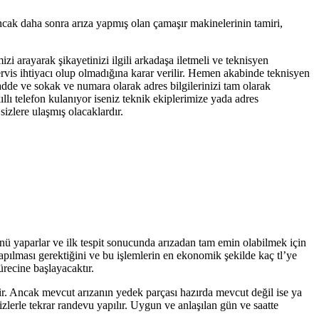
ancak daha sonra arıza yapmış olan çamaşır makinelerinin tamiri,
izi arayarak şikayetinizi ilgili arkadaşa iletmeli ve teknisyen
servis ihtiyacı olup olmadığına karar verilir. Hemen akabinde teknisyen
cadde ve sokak ve numara olarak adres bilgilerinizi tam olarak
llı telefon kulanıyor iseniz teknik ekiplerimize yada adres
izlere ulaşmış olacaklardır.
ünü yaparlar ve ilk tespit sonucunda arızadan tam emin olabilmek için
yapılması gerektiğini ve bu işlemlerin en ekonomik şekilde kaç tl’ye
ürecine başlayacaktır.
tir. Ancak mevcut arızanın yedek parçası hazırda mevcut değil ise ya
zlerle tekrar randevu yapılır. Uygun ve anlaşılan gün ve saatte