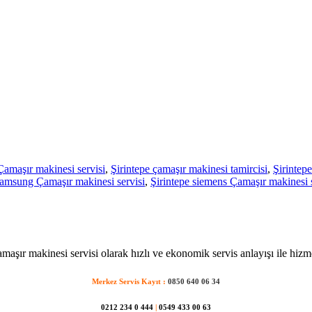
Çamaşır makinesi servisi
,
Şirintepe çamaşır makinesi tamircisi
,
Şirintepe
samsung Çamaşır makinesi servisi
,
Şirintepe siemens Çamaşır makinesi s
amaşır makinesi servisi olarak hızlı ve ekonomik servis anlayışı ile hizm
Merkez Servis Kayıt :
0850 640 06 34
0212 234 0 444
|
0549 433 00 63