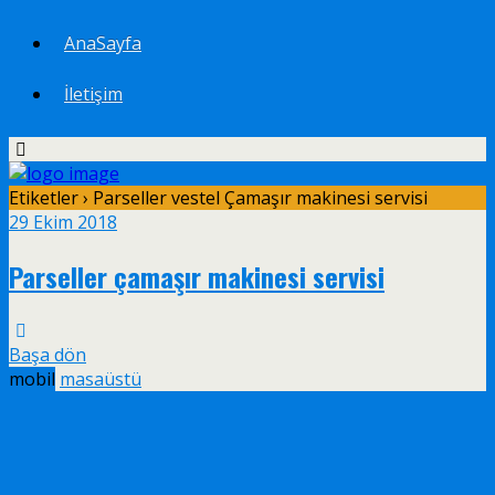
AnaSayfa
İletişim
Etiketler › Parseller vestel Çamaşır makinesi servisi
29 Ekim 2018
Parseller çamaşır makinesi servisi
Başa dön
mobil
masaüstü