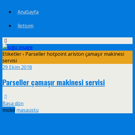
AnaSayfa
İletişim
Etiketler › Parseller hotpoint ariston çamaşır makinesi
servisi
29 Ekim 2018
Parseller çamaşır makinesi servisi
Başa dön
mobil
masaüstü