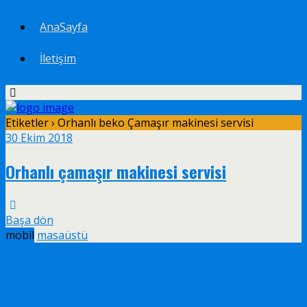
AnaSayfa
İletişim
Etiketler › Orhanlı beko Çamaşır makinesi servisi
30 Ekim 2018
Orhanlı çamaşır makinesi servisi
Başa dön
mobil
masaüstü