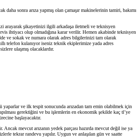
cak daha sonra arıza yapmış olan çamaşır makinelerinin tamiri, bakımı
zi arayarak şikayetinizi ilgili arkadaşa iletmeli ve teknisyen
servis ihtiyacı olup olmadığına karar verilir. Hemen akabinde teknisyen
adde ve sokak ve numara olarak adres bilgilerinizi tam olarak
llı telefon kulanıyor iseniz teknik ekiplerimize yada adres
izlere ulaşmış olacaklardır.
nü yaparlar ve ilk tespit sonucunda arızadan tam emin olabilmek için
yapılması gerektiğini ve bu işlemlerin en ekonomik şekilde kaç tl’ye
ürecine başlayacaktır.
tir. Ancak mevcut arızanın yedek parçası hazırda mevcut değil ise ya
zlerle tekrar randevu yapılır. Uygun ve anlaşılan gün ve saatte