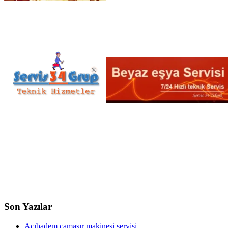
Son Yazılar
Acıbadem çamaşır makinesi servisi