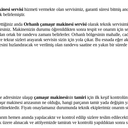
nesi servisi
hizmeti vermekte olan servisimiz, garanti süresi bitmiş an
belirlemiştir.
ettiğiniz anda
Orhanlı çamaşır makinesi servisi
olarak teknik servisimi
bilirsiniz. Makinenizin durumu öğrenildikten sonra tespit ve onarım için 
olan ortak bir randevu zamanı belirlerler. Orhanlı bölgesinin mahalle, c
krar sizleri arayarak servisin sizin için yola çıkar. Bu esnada eğer akı
i hızlandıracak ve verilmiş olan randevu saatine en yakın bir sürede s
e adresinize ulaşıp
çamaşır makinesi
nin
tamiri
için ilk keşif kontrolü
amaşır makinesi arızasının ne olduğu, hangi parçanın tamir yada değişim 
 verilmektedir. Fiyatı onaylamanız durumunda teknik ekiplerimiz onarım s
arım hemen anında yapılacaktır ve kontrol edilip sizlere teslim edilecek
üzere alınacak ve atölyemizde tamiratı ve kontrolü yapıldıktan sonra si