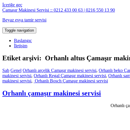
İçeriğe geç
Çamaşır Makinesi Servisi :: 0212 433 00 63 | 0216 550 13 90
Beyaz eşya tamir servisi
Toggle navigation
Başlangıç
İletişim
Etiket arşivi: Orhanlı altus Çamaşır makin
Sab
Genel
Orhanlı arçelik Çamaşır makinesi servisi
,
Orhanlı beko Çam
makinesi servisi
,
Orhanlı Regal Çamaşır makinesi servisi
,
Orhanlı sam
makinesi servisi
,
Orhanlı Bosch Çamaşır makinesi servisi
Orhanlı çamaşır makinesi servisi
Orhanlı ça