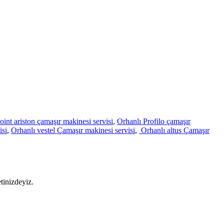
oint ariston çamaşır makinesi servisi
,
Orhanlı Profilo çamaşır
isi
,
Orhanlı vestel Çamaşır makinesi servisi
,
Orhanlı altus Çamaşır
tinizdeyiz.