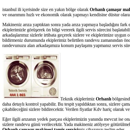
istanbul ili içerisinde size en yakın bölge olarak
Orhanlı çamaşır maki
ve onarımını hızlı ve ekonomik olarak yapmayı kendisine düstur olarak 
Makineniz arıza yaptıktan sonra yada arıza yapmaya başladığını fark 
ekiplerimizle görüşerek ön bilgi vererek ilgili servis sürecini başlata
arkadaşlarımız sizlerle irtibata geçerek sizlere ve ekiplerimize uygun 
bildirmeniz durumunda ekiplerimiz belirtilen randevu zamanından önce te
randevunuzu alan arkadaşımıza konum paylaşımı yapmanız servis süresin
Teknik ekiplerimiz
Orhanlı
bölgesind
daha detaylı kontrol yapabilir. Bu tespit yapıldıktan sonra, sizlere ç
çıkabileceğini sizlere bildirecektir. Verilen fiyatlar Kdv hariç olarak
Eğer ilgili arızanın yedek parçası ekiplerimizin yanında mevcut ise on
sizlere randevu günü verilecektir. Yada makineniz atölyeye götürülmek 
Orhanlı çamaşır makinesi tamir servisi
miz cihazınızı teslim eder.