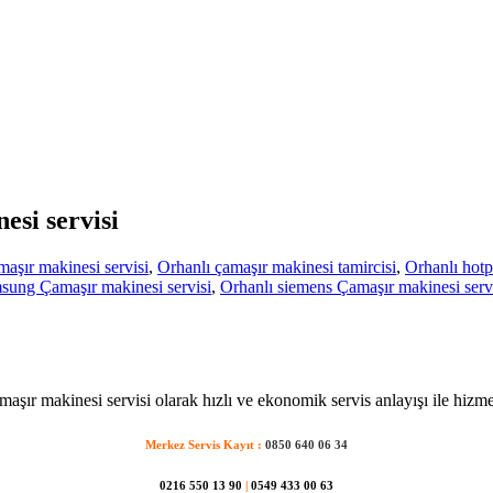
esi servisi
aşır makinesi servisi
,
Orhanlı çamaşır makinesi tamircisi
,
Orhanlı hotp
sung Çamaşır makinesi servisi
,
Orhanlı siemens Çamaşır makinesi serv
maşır makinesi servisi olarak hızlı ve ekonomik servis anlayışı ile hizme
Merkez Servis Kayıt :
0850 640 06 34
0216 550 13 90
|
0549 433 00 63