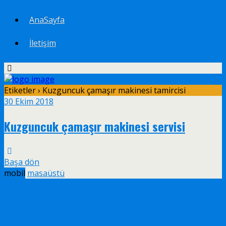
AnaSayfa
İletişim
Etiketler › Kuzguncuk çamaşır makinesi tamircisi
30 Ekim 2018
Kuzguncuk çamaşır makinesi servisi
Başa dön
mobil
masaüstü