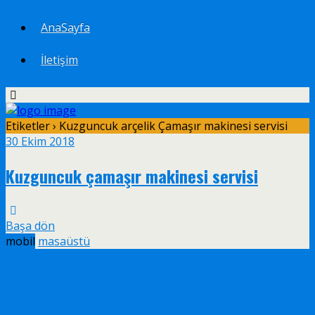
AnaSayfa
İletişim
Etiketler › Kuzguncuk arçelik Çamaşır makinesi servisi
30 Ekim 2018
Kuzguncuk çamaşır makinesi servisi
Başa dön
mobil
masaüstü