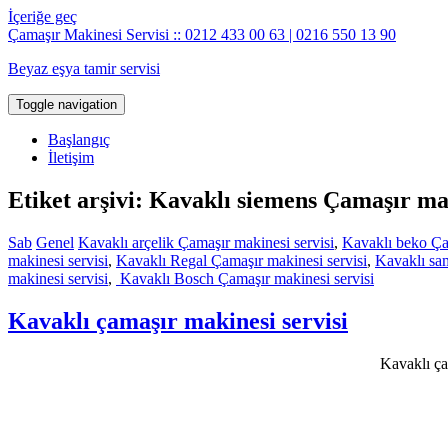
İçeriğe geç
Çamaşır Makinesi Servisi :: 0212 433 00 63 | 0216 550 13 90
Beyaz eşya tamir servisi
Toggle navigation
Başlangıç
İletişim
Etiket arşivi: Kavaklı siemens Çamaşır mak
Sab
Genel
Kavaklı arçelik Çamaşır makinesi servisi
,
Kavaklı beko Çam
makinesi servisi
,
Kavaklı Regal Çamaşır makinesi servisi
,
Kavaklı sa
makinesi servisi
,
Kavaklı Bosch Çamaşır makinesi servisi
Kavaklı çamaşır makinesi servisi
Kavaklı ça