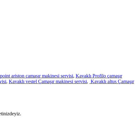
point ariston çamaşır makinesi servisi
,
Kavaklı Profilo çamaşır
visi
,
Kavaklı vestel Çamaşır makinesi servisi
,
Kavaklı altus Çamaşır
tinizdeyiz.