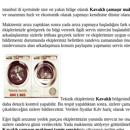
istanbul ili içerisinde size en yakın bölge olarak
Kavaklı çamaşır maki
ve onarımını hızlı ve ekonomik olarak yapmayı kendisine düstur olarak 
Makineniz arıza yaptıktan sonra yada arıza yapmaya başladığını fark 
ekiplerimizle görüşerek ön bilgi vererek ilgili servis sürecini başlata
arkadaşlarımız sizlerle irtibata geçerek sizlere ve ekiplerimize uygun 
bildirmeniz durumunda ekiplerimiz belirtilen randevu zamanından önce te
randevunuzu alan arkadaşımıza konum paylaşımı yapmanız servis süresin
Teknik ekiplerimiz
Kavaklı
bölgesind
daha detaylı kontrol yapabilir. Bu tespit yapıldıktan sonra, sizlere ç
çıkabileceğini sizlere bildirecektir. Verilen fiyatlar Kdv hariç olarak
Eğer ilgili arızanın yedek parçası ekiplerimizin yanında mevcut ise on
sizlere randevu günü verilecektir. Yada makineniz atölyeye götürülmek 
Kavaklı çamaşır makinesi tamir servisi
miz cihazınızı teslim eder.