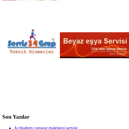
Son Yazılar
Acıbadem çamaşır makinesi servisi