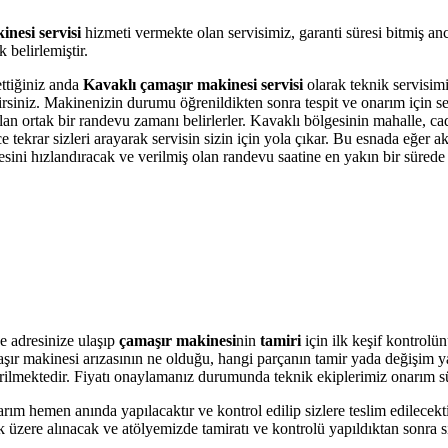
nesi servisi
hizmeti vermekte olan servisimiz, garanti süresi bitmiş an
belirlemiştir.
ettiğiniz anda
Kavaklı çamaşır makinesi servisi
olarak teknik servisimi
bilirsiniz. Makinenizin durumu öğrenildikten sonra tespit ve onarım için 
olan ortak bir randevu zamanı belirlerler. Kavaklı bölgesinin mahalle, c
krar sizleri arayarak servisin sizin için yola çıkar. Bu esnada eğer akı
i hızlandıracak ve verilmiş olan randevu saatine en yakın bir sürede s
e adresinize ulaşıp
çamaşır makinesi
nin
tamiri
için ilk keşif kontrolü
amaşır makinesi arızasının ne olduğu, hangi parçanın tamir yada değişim 
 verilmektedir. Fiyatı onaylamanız durumunda teknik ekiplerimiz onarım s
arım hemen anında yapılacaktır ve kontrol edilip sizlere teslim edilecek
üzere alınacak ve atölyemizde tamiratı ve kontrolü yapıldıktan sonra si