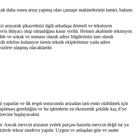
cak daha sonra arıza yapmış olan çamaşır makinelerinin tamiri, bakımı
zi arayarak şikayetinizi ilgili arkadaşa iletmeli ve teknisyen
servis ihtiyacı olup olmadığına karar verilir. Hemen akabinde teknisyen
adde ve sokak ve numara olarak adres bilgilerinizi tam olarak
llı telefon kulanıyor iseniz teknik ekiplerimize yada adres
izlere ulaşmış olacaklardır.
nü yaparlar ve ilk tespit sonucunda arızadan tam emin olabilmek için
yapılması gerektiğini ve bu işlemlerin en ekonomik şekilde kaç tl’ye
ürecine başlayacaktır.
tir. Ancak mevcut arızanın yedek parçası hazırda mevcut değil ise ya
zlerle tekrar randevu yapılır. Uygun ve anlaşılan gün ve saatte