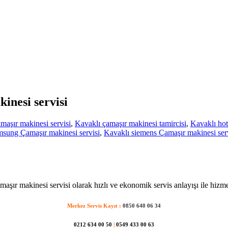
inesi servisi
aşır makinesi servisi
,
Kavaklı çamaşır makinesi tamircisi
,
Kavaklı hot
msung Çamaşır makinesi servisi
,
Kavaklı siemens Çamaşır makinesi ser
maşır makinesi servisi olarak hızlı ve ekonomik servis anlayışı ile hizme
Merkez Servis Kayıt :
0850 640 06 34
0212 634 00 50
|
0549 433 00 63