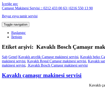
İçeriğe geç
Çamaşır Makinesi Servisi :: 0212 433 00 63 | 0216 550 13 90
Beyaz eşya tamir servisi
Toggle navigation
Başlangıç
İletişim
Etiket arşivi: Kavaklı Bosch Çamaşır maki
Sab
Genel
Kavaklı arçelik Çamaşır makinesi servisi
,
Kavaklı beko Çam
makinesi servisi
,
Kavaklı Regal Çamaşır makinesi servisi
,
Kavaklı sa
makinesi servisi
,
Kavaklı Bosch Çamaşır makinesi servisi
Kavaklı çamaşır makinesi servisi
Kavaklı ça