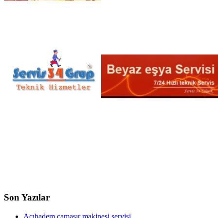
Son Yazılar
Acıbadem çamaşır makinesi servisi