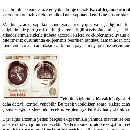
istanbul ili içerisinde size en yakın bölge olarak
Kavaklı çamaşır maki
ve onarımını hızlı ve ekonomik olarak yapmayı kendisine düstur olarak 
Makineniz arıza yaptıktan sonra yada arıza yapmaya başladığını fark 
ekiplerimizle görüşerek ön bilgi vererek ilgili servis sürecini başlata
arkadaşlarımız sizlerle irtibata geçerek sizlere ve ekiplerimize uygun 
bildirmeniz durumunda ekiplerimiz belirtilen randevu zamanından önce te
randevunuzu alan arkadaşımıza konum paylaşımı yapmanız servis süresin
Teknik ekiplerimiz
Kavaklı
bölgesind
daha detaylı kontrol yapabilir. Bu tespit yapıldıktan sonra, sizlere ç
çıkabileceğini sizlere bildirecektir. Verilen fiyatlar Kdv hariç olarak
Eğer ilgili arızanın yedek parçası ekiplerimizin yanında mevcut ise on
sizlere randevu günü verilecektir. Yada makineniz atölyeye götürülmek 
Kavaklı çamaşır makinesi tamir servisi
miz cihazınızı teslim eder.