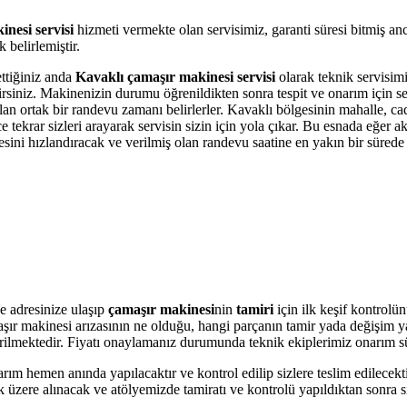
nesi servisi
hizmeti vermekte olan servisimiz, garanti süresi bitmiş an
belirlemiştir.
ettiğiniz anda
Kavaklı çamaşır makinesi servisi
olarak teknik servisimi
bilirsiniz. Makinenizin durumu öğrenildikten sonra tespit ve onarım için 
olan ortak bir randevu zamanı belirlerler. Kavaklı bölgesinin mahalle, c
krar sizleri arayarak servisin sizin için yola çıkar. Bu esnada eğer akı
i hızlandıracak ve verilmiş olan randevu saatine en yakın bir sürede s
e adresinize ulaşıp
çamaşır makinesi
nin
tamiri
için ilk keşif kontrolü
amaşır makinesi arızasının ne olduğu, hangi parçanın tamir yada değişim 
 verilmektedir. Fiyatı onaylamanız durumunda teknik ekiplerimiz onarım s
arım hemen anında yapılacaktır ve kontrol edilip sizlere teslim edilecek
üzere alınacak ve atölyemizde tamiratı ve kontrolü yapıldıktan sonra si