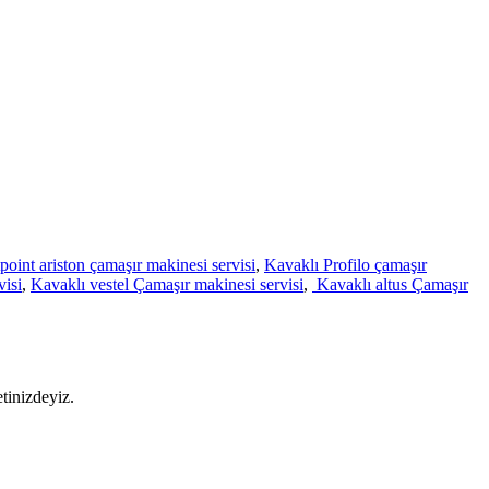
point ariston çamaşır makinesi servisi
,
Kavaklı Profilo çamaşır
visi
,
Kavaklı vestel Çamaşır makinesi servisi
,
Kavaklı altus Çamaşır
tinizdeyiz.