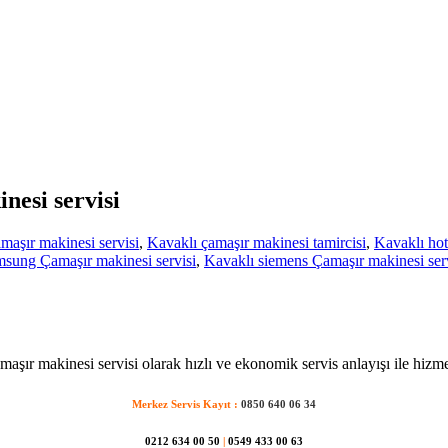
nesi servisi
aşır makinesi servisi
,
Kavaklı çamaşır makinesi tamircisi
,
Kavaklı hot
msung Çamaşır makinesi servisi
,
Kavaklı siemens Çamaşır makinesi ser
maşır makinesi servisi olarak hızlı ve ekonomik servis anlayışı ile hizme
Merkez Servis Kayıt :
0850 640 06 34
0212 634 00 50
|
0549 433 00 63