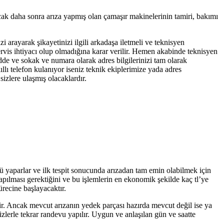
cak daha sonra arıza yapmış olan çamaşır makinelerinin tamiri, bakımı
zi arayarak şikayetinizi ilgili arkadaşa iletmeli ve teknisyen
servis ihtiyacı olup olmadığına karar verilir. Hemen akabinde teknisyen
adde ve sokak ve numara olarak adres bilgilerinizi tam olarak
llı telefon kulanıyor iseniz teknik ekiplerimize yada adres
izlere ulaşmış olacaklardır.
nü yaparlar ve ilk tespit sonucunda arızadan tam emin olabilmek için
yapılması gerektiğini ve bu işlemlerin en ekonomik şekilde kaç tl’ye
ürecine başlayacaktır.
tir. Ancak mevcut arızanın yedek parçası hazırda mevcut değil ise ya
zlerle tekrar randevu yapılır. Uygun ve anlaşılan gün ve saatte