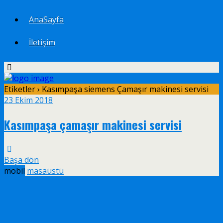
AnaSayfa
İletişim
Etiketler › Kasımpaşa siemens Çamaşır makinesi servisi
23 Ekim 2018
Kasımpaşa çamaşır makinesi servisi
Başa dön
mobil
masaüstü