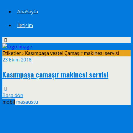
AnaSayfa
İletişim
Etiketler › Kasımpaşa vestel Çamaşır makinesi servisi
23 Ekim 2018
Kasımpaşa çamaşır makinesi servisi
Başa dön
mobil
masaüstü