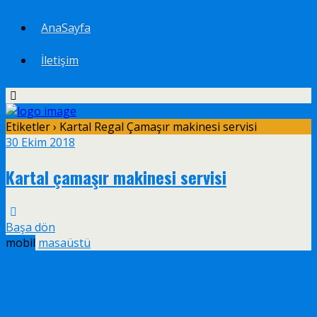
AnaSayfa
İletişim
Etiketler › Kartal Regal Çamaşır makinesi servisi
30 Ekim 2018
Kartal çamaşır makinesi servisi
Başa dön
mobil
masaüstü