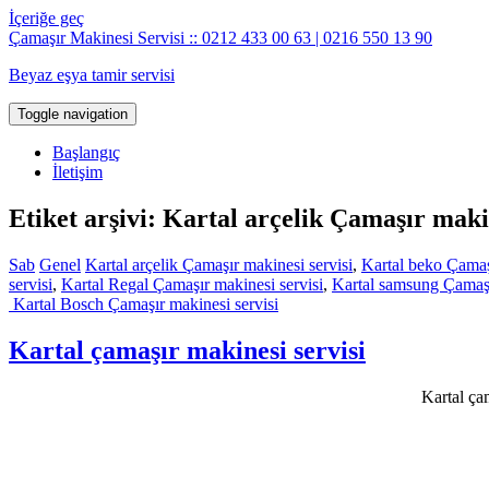
İçeriğe geç
Çamaşır Makinesi Servisi :: 0212 433 00 63 | 0216 550 13 90
Beyaz eşya tamir servisi
Toggle navigation
Başlangıç
İletişim
Etiket arşivi: Kartal arçelik Çamaşır makin
Sab
Genel
Kartal arçelik Çamaşır makinesi servisi
,
Kartal beko Çamaşı
servisi
,
Kartal Regal Çamaşır makinesi servisi
,
Kartal samsung Çamaşı
Kartal Bosch Çamaşır makinesi servisi
Kartal çamaşır makinesi servisi
Kartal çam