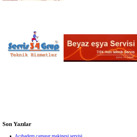
Son Yazılar
Acıbadem çamaşır makinesi servisi