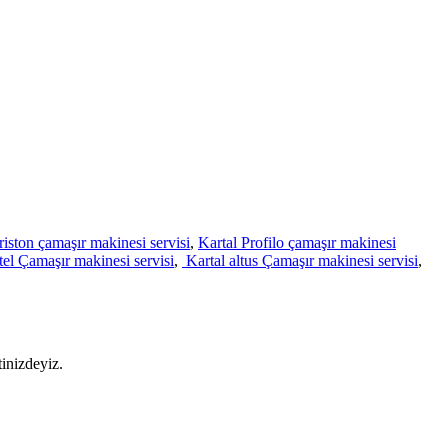
riston çamaşır makinesi servisi
,
Kartal Profilo çamaşır makinesi
tel Çamaşır makinesi servisi
,
Kartal altus Çamaşır makinesi servisi
,
tinizdeyiz.