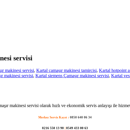
esi servisi
r makinesi servisi
,
Kartal çamaşır makinesi tamircisi
,
Kartal hotpoint a
r makinesi servisi
,
Kartal siemens Çamaşır makinesi servisi
,
Kartal ves
aşır makinesi servisi olarak hızlı ve ekonomik servis anlayışı ile hizme
Merkez Servis Kayıt :
0850 640 06 34
0216 550 13 90
|
0549 433 00 63