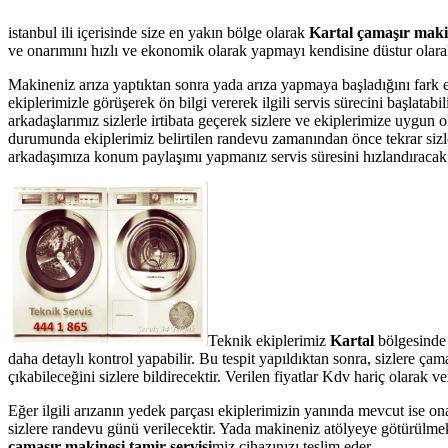
istanbul ili içerisinde size en yakın bölge olarak
Kartal çamaşır makin
ve onarımını hızlı ve ekonomik olarak yapmayı kendisine düstur olarak 
Makineniz arıza yaptıktan sonra yada arıza yapmaya başladığını fark 
ekiplerimizle görüşerek ön bilgi vererek ilgili servis sürecini başlata
arkadaşlarımız sizlerle irtibata geçerek sizlere ve ekiplerimize uygun 
durumunda ekiplerimiz belirtilen randevu zamanından önce tekrar sizler
arkadaşımıza konum paylaşımı yapmanız servis süresini hızlandıracak v
Teknik ekiplerimiz
Kartal
bölgesinde
daha detaylı kontrol yapabilir. Bu tespit yapıldıktan sonra, sizlere ç
çıkabileceğini sizlere bildirecektir. Verilen fiyatlar Kdv hariç olarak
Eğer ilgili arızanın yedek parçası ekiplerimizin yanında mevcut ise on
sizlere randevu günü verilecektir. Yada makineniz atölyeye götürülmek
çamaşır makinesi tamir servisi
miz cihazınızı teslim eder.