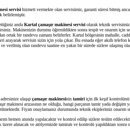
esi servisi
hizmeti vermekte olan servisimiz, garanti süresi bitmiş anc
belirlemiştir.
ettiğiniz anda
Kartal çamaşır makinesi servisi
olarak teknik servisimizi
bilirsiniz. Makinenizin durumu öğrenildikten sonra tespit ve onarım için 
olan ortak bir randevu zamanı belirlerler. Kartal bölgesinin mahalle, ca
i arayarak servisin sizin için yola çıkar. Bu esnada eğer akıllı telefon
e verilmiş olan randevu saatine en yakın bir sürede sizlere ulaşmış ola
 adresinize ulaşıp
çamaşır makinesi
nin
tamiri
için ilk keşif kontrolün
amaşır makinesi arızasının ne olduğu, hangi parçanın tamir yada değişim 
 verilmektedir. Fiyatı onaylamanız durumunda teknik ekiplerimiz onarım s
arım hemen anında yapılacaktır ve kontrol edilip sizlere teslim edilecek
 üzere alınacak ve atölyemizde tamiratı ve kontrolü yapıldıktan sonra si