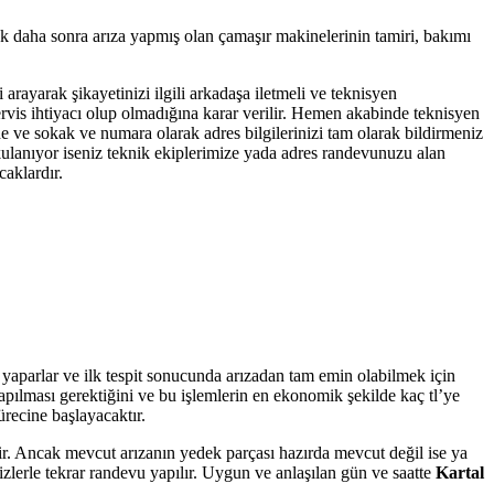
ak daha sonra arıza yapmış olan çamaşır makinelerinin tamiri, bakımı
 arayarak şikayetinizi ilgili arkadaşa iletmeli ve teknisyen
servis ihtiyacı olup olmadığına karar verilir. Hemen akabinde teknisyen
dde ve sokak ve numara olarak adres bilgilerinizi tam olarak bildirmeniz
 kulanıyor iseniz teknik ekiplerimize yada adres randevunuzu alan
caklardır.
ü yaparlar ve ilk tespit sonucunda arızadan tam emin olabilmek için
yapılması gerektiğini ve bu işlemlerin en ekonomik şekilde kaç tl’ye
ürecine başlayacaktır.
tir. Ancak mevcut arızanın yedek parçası hazırda mevcut değil ise ya
zlerle tekrar randevu yapılır. Uygun ve anlaşılan gün ve saatte
Kartal