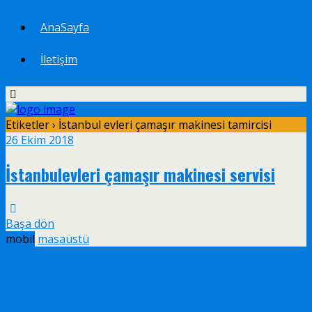
AnaSayfa
İletişim
Etiketler › İstanbul evleri çamaşır makinesi tamircisi
26 Ekim 2018
İstanbulevleri çamaşır makinesi servisi
Başa dön
mobil
masaüstü