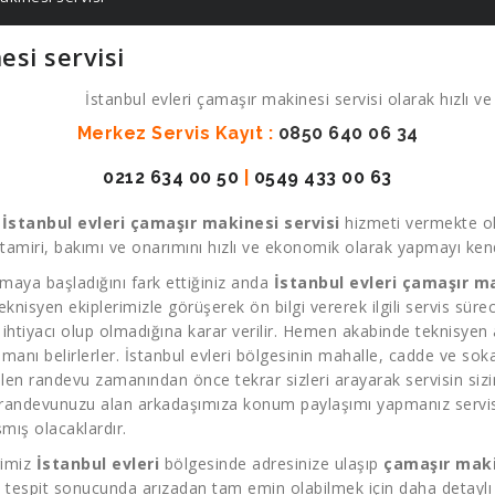
esi servisi
İstanbul evleri çamaşır makinesi servisi olarak hızlı ve
Merkez Servis Kayıt :
0850 640 06 34
0212 634 00 50
|
0549 433 00 63
k
İstanbul evleri çamaşır makinesi servisi
hizmeti vermekte ol
amiri, bakımı ve onarımını hızlı ve ekonomik olarak yapmayı kendi
maya başladığını fark ettiğiniz anda
İstanbul evleri çamaşır ma
 teknisyen ekiplerimizle görüşerek ön bilgi vererek ilgili servis sür
 ihtiyacı olup olmadığına karar verilir. Hemen akabinde teknisyen a
manı belirlerler. İstanbul evleri bölgesinin mahalle, cadde ve sok
len randevu zamanından önce tekrar sizleri arayarak servisin sizin
s randevunuzu alan arkadaşımıza konum paylaşımı yapmanız servis 
mış olacaklardır.
rimiz
İstanbul evleri
bölgesinde adresinize ulaşıp
çamaşır mak
k tespit sonucunda arızadan tam emin olabilmek için daha detaylı k