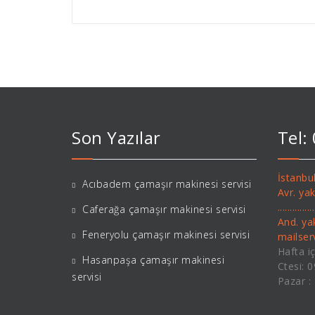
Son Yazılar
Tel:
İstanbul
Acıbadem çamaşır makinesi servisi
Avr. ya
..........
Caferağa çamaşır makinesi servisi
And. ya
Feneryolu çamaşır makinesi servisi
mailse
Hafta iç
Hasanpaşa çamaşır makinesi
Ctesi: 
servisi
Pazar :