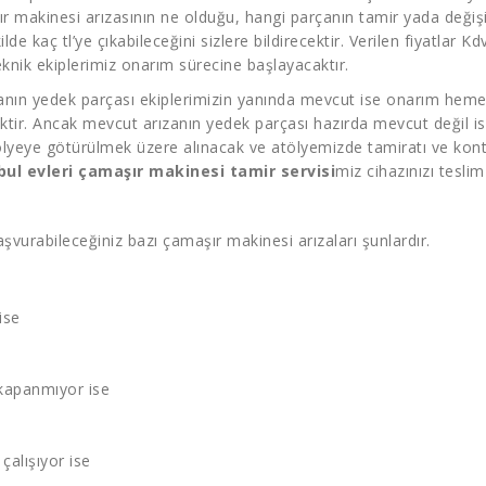
ır makinesi arızasının ne olduğu, hangi parçanın tamir yada değişi
de kaç tl’ye çıkabileceğini sizlere bildirecektir. Verilen fiyatlar K
nik ekiplerimiz onarım sürecine başlayacaktır.
ızanın yedek parçası ekiplerimizin yanında mevcut ise onarım hemen
ektir. Ancak mevcut arızanın yedek parçası hazırda mevcut değil is
lyeye götürülmek üzere alınacak ve atölyemizde tamiratı ve kontr
bul evleri çamaşır makinesi tamir servisi
miz cihazınızı teslim
şvurabileceğiniz bazı çamaşır makinesi arızaları şunlardır.
ise
kapanmıyor ise
çalışıyor ise