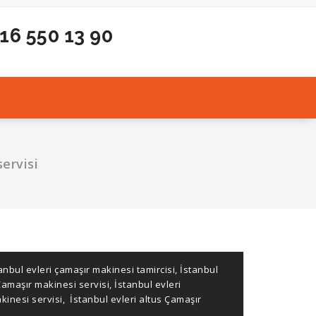
216 550 13 90
servisi
anbul evleri çamaşır makinesi tamircisi
,
İstanbul
Çamaşır makinesi servisi
,
İstanbul evleri
kinesi servisi
,
İstanbul evleri altus Çamaşır