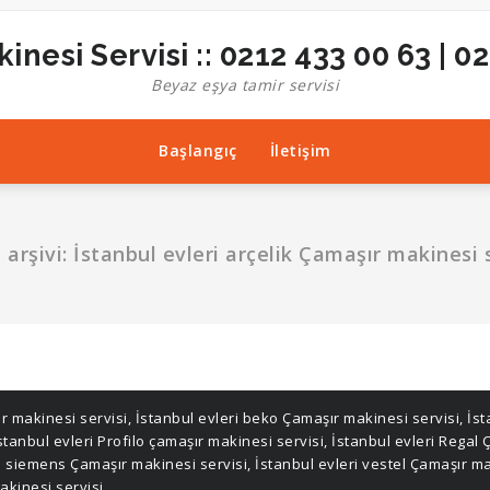
inesi Servisi :: 0212 433 00 63 | 0
Beyaz eşya tamir servisi
Başlangıç
İletişim
 arşivi: İstanbul evleri arçelik Çamaşır makinesi 
ır makinesi servisi
,
İstanbul evleri beko Çamaşır makinesi servisi
,
İst
stanbul evleri Profilo çamaşır makinesi servisi
,
İstanbul evleri Regal 
ri siemens Çamaşır makinesi servisi
,
İstanbul evleri vestel Çamaşır ma
akinesi servisi