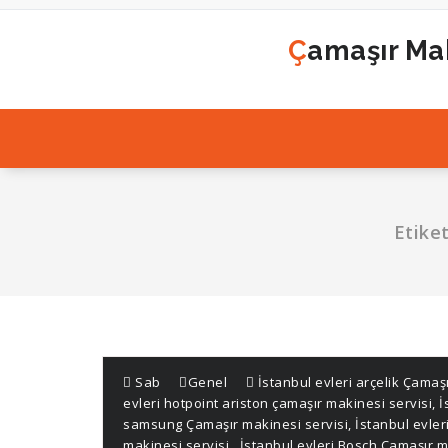
İçeriğe
geç
Çamaşır Mak
Etiket
Sab
Genel
İstanbul evleri arçelik Çamaş
evleri hotpoint ariston çamaşır makinesi servisi
,
İ
samsung Çamaşır makinesi servisi
,
İstanbul evle
makinesi servisi
,
İstanbul evleri Bosch Çamaşır m