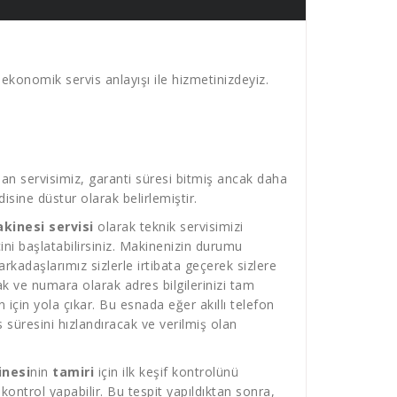
 ekonomik servis anlayışı ile hizmetinizdeyiz.
an servisimiz, garanti süresi bitmiş ancak daha
sine düstur olarak belirlemiştir.
kinesi servisi
olarak teknik servisimizi
ecini başlatabilirsiniz. Makinenizin durumu
rkadaşlarımız sizlerle irtibata geçerek sizlere
ak ve numara olarak adres bilgilerinizi tam
 için yola çıkar. Bu esnada eğer akıllı telefon
süresini hızlandıracak ve verilmiş olan
inesi
nin
tamiri
için ilk keşif kontrolünü
ontrol yapabilir. Bu tespit yapıldıktan sonra,