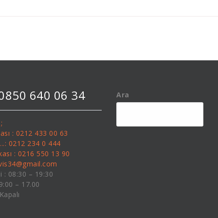
 0850 640 06 34
Ara
;
kası : 0212 433 00 63
........: 0212 234 0 444
kası : 0216 550 13 90
rvis34@gmail.com
i : 08:30 – 19:30
09:00 – 17.00
 Kapalı