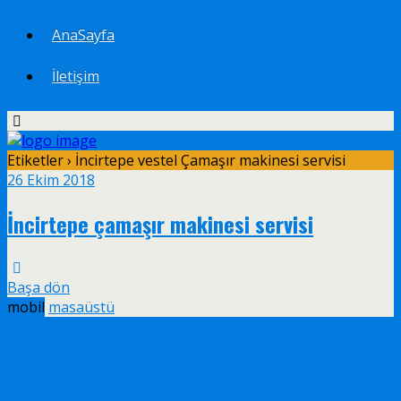
AnaSayfa
İletişim
Etiketler › İncirtepe vestel Çamaşır makinesi servisi
26 Ekim 2018
İncirtepe çamaşır makinesi servisi
Başa dön
mobil
masaüstü