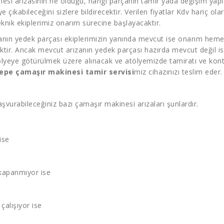
esi arızasının ne olduğu, hangi parçanın tamir yada değişim yapı
’ye çıkabileceğini sizlere bildirecektir. Verilen fiyatlar Kdv hariç o
nik ekiplerimiz onarım sürecine başlayacaktır.
ızanın yedek parçası ekiplerimizin yanında mevcut ise onarım hemen
ektir. Ancak mevcut arızanın yedek parçası hazırda mevcut değil is
lyeye götürülmek üzere alınacak ve atölyemizde tamiratı ve kontr
tepe çamaşır makinesi tamir servisi
miz cihazınızı teslim eder.
şvurabileceğiniz bazı çamaşır makinesi arızaları şunlardır.
ise
kapanmıyor ise
çalışıyor ise