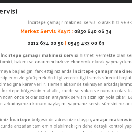
ervisi
İncirtepe çamaşır makinesi servisi olarak hızlı ve ek
Merkez Servis Kayıt :
0850 640 06 34
0212 634 00 50
|
0549 433 00 63
k
İncirtepe çamaşır makinesi servisi
hizmeti vermekte olan ser
amiri, bakımı ve onarımını hızlı ve ekonomik olarak yapmayı kendi
maya başladığını fark ettiğiniz anda
İncirtepe çamaşır makines
 ekiplerimizle görüşerek ön bilgi vererek ilgili servis sürecini başl
 olmadığına karar verilir. Hemen akabinde teknisyen arkadaşlarımız 
. İncirtepe bölgesinin mahalle, cadde ve sokak ve numara olarak ad
dan önce tekrar sizleri arayarak servisin sizin için yola çıkar. Bu
n arkadaşımıza konum paylaşımı yapmanız servis süresini hızland
rimiz
İncirtepe
bölgesinde adresinize ulaşıp
çamaşır makinesi
n
ucunda arızadan tam emin olabilmek için daha detaylı kontrol yapab