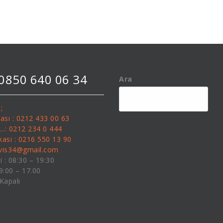
 0850 640 06 34
Ara
;
kası : 0212 433 00 63
........: 0212 234 0 444
kası : 0216 550 13 90
rvis34@gmail.com
i : 08:30 – 19:30
09:00 – 17.00
 Kapalı