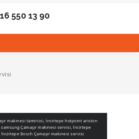
216 550 13 90
rvisi
şır makinesi tamircisi
,
İncirtepe hotpoint ariston
e samsung Çamaşır makinesi servisi
,
İncirtepe
İncirtepe Bosch Çamaşır makinesi servisi