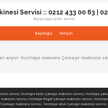
inesi Servisi :: 0212 433 00 63 | 0
Beyaz eşya tamir servisi
Başlangıç
İletişim
et arşivi: İncirtepe siemens Çamaşır makinesi se
inesi servisi
,
İncirtepe beko Çamaşır makinesi servisi
,
İncirtepe çama
r makinesi servisi
,
İncirtepe Regal Çamaşır makinesi servisi
,
İncirtep
el Çamaşır makinesi servisi
,
İncirtepe altus Çamaşır makinesi servisi
,