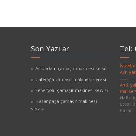
Son Yazılar
Tel:
İstanbul
Acıbadem çamaşır makinesi servisi
Avr. ya
..........
Caferağa çamaşır makinesi servisi
And. ya
Feneryolu çamaşır makinesi servisi
mailse
Hafta iç
Hasanpaşa çamaşır makinesi
Ctesi: 
servisi
Pazar :