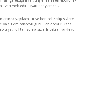
lması gerektiğini ve bu işlemlerin en ekonomik
larak verilmektedir. Fiyatı onaylamanız
 anında yapılacaktır ve kontrol edilip sizlere
e ya sizlere randevu günü verilecektir. Yada
olü yapıldıktan sonra sizlerle tekrar randevu