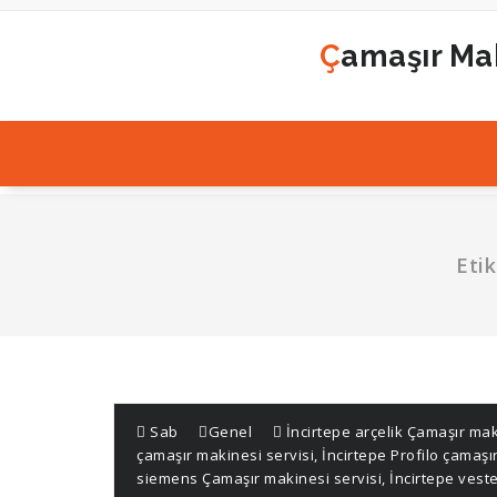
İçeriğe
geç
Çamaşır Mak
Etik
Sab
Genel
İncirtepe arçelik Çamaşır mak
çamaşır makinesi servisi
,
İncirtepe Profilo çamaşı
siemens Çamaşır makinesi servisi
,
İncirtepe vest