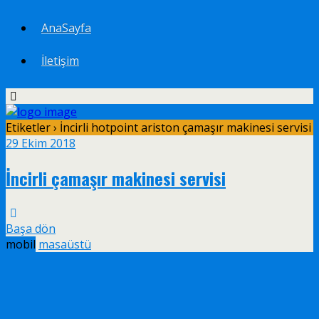
AnaSayfa
İletişim
Etiketler › İncirli hotpoint ariston çamaşır makinesi servisi
29 Ekim 2018
İncirli çamaşır makinesi servisi
Başa dön
mobil
masaüstü