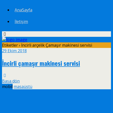
AnaSayfa
İletişim
Etiketler › İncirli arçelik Çamaşır makinesi servisi
29 Ekim 2018
İncirli çamaşır makinesi servisi
Başa dön
mobil
masaüstü