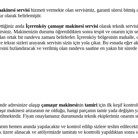
kinesi servisi
hizmeti vermekte olan servisimiz, garanti süresi bitmiş
 olarak belirlemiştir.
ettiğiniz anda
İçerenköy çamaşır makinesi servisi
olarak teknik servisi
bilirsiniz. Makinenizin durumu öğrenildikten sonra tespit ve onarım için 
olan ortak bir randevu zamanı belirlerler. İçerenköy bölgesinin mahalle,
krar sizleri arayarak servisin sizin için yola çıkar. Bu esnada eğer akı
i hızlandıracak ve verilmiş olan randevu saatine en yakın bir sürede s
nde adresinize ulaşıp
çamaşır makinesi
nin
tamiri
için ilk keşif kontro
amaşır makinesi arızasının ne olduğu, hangi parçanın tamir yada değişim 
 verilmektedir. Fiyatı onaylamanız durumunda teknik ekiplerimiz onarım s
arım hemen anında yapılacaktır ve kontrol edilip sizlere teslim edilecek
üzere alınacak ve atölyemizde tamiratı ve kontrolü yapıldıktan sonra si