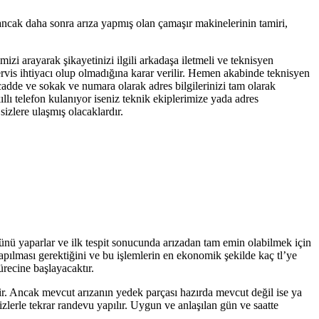
 ancak daha sonra arıza yapmış olan çamaşır makinelerinin tamiri,
mizi arayarak şikayetinizi ilgili arkadaşa iletmeli ve teknisyen
servis ihtiyacı olup olmadığına karar verilir. Hemen akabinde teknisyen
 cadde ve sokak ve numara olarak adres bilgilerinizi tam olarak
llı telefon kulanıyor iseniz teknik ekiplerimize yada adres
izlere ulaşmış olacaklardır.
lünü yaparlar ve ilk tespit sonucunda arızadan tam emin olabilmek için
yapılması gerektiğini ve bu işlemlerin en ekonomik şekilde kaç tl’ye
ürecine başlayacaktır.
tir. Ancak mevcut arızanın yedek parçası hazırda mevcut değil ise ya
zlerle tekrar randevu yapılır. Uygun ve anlaşılan gün ve saatte