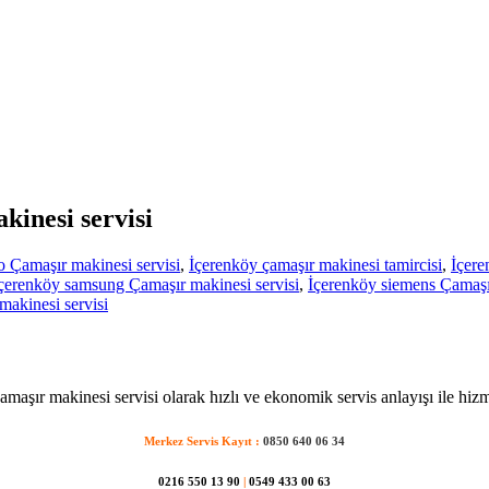
kinesi servisi
 Çamaşır makinesi servisi
,
İçerenköy çamaşır makinesi tamircisi
,
İçere
çerenköy samsung Çamaşır makinesi servisi
,
İçerenköy siemens Çamaşır
akinesi servisi
amaşır makinesi servisi olarak hızlı ve ekonomik servis anlayışı ile hizm
Merkez Servis Kayıt :
0850 640 06 34
0216 550 13 90
|
0549 433 00 63