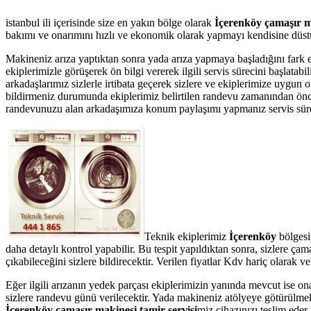
istanbul ili içerisinde size en yakın bölge olarak
İçerenköy çamaşır ma
bakımı ve onarımını hızlı ve ekonomik olarak yapmayı kendisine düstur
Makineniz arıza yaptıktan sonra yada arıza yapmaya başladığını fark 
ekiplerimizle görüşerek ön bilgi vererek ilgili servis sürecini başlata
arkadaşlarımız sizlerle irtibata geçerek sizlere ve ekiplerimize uygun 
bildirmeniz durumunda ekiplerimiz belirtilen randevu zamanından önce te
randevunuzu alan arkadaşımıza konum paylaşımı yapmanız servis süresin
Teknik ekiplerimiz
İçerenköy
bölgesi
daha detaylı kontrol yapabilir. Bu tespit yapıldıktan sonra, sizlere ç
çıkabileceğini sizlere bildirecektir. Verilen fiyatlar Kdv hariç olarak
Eğer ilgili arızanın yedek parçası ekiplerimizin yanında mevcut ise on
sizlere randevu günü verilecektir. Yada makineniz atölyeye götürülmek 
İçerenköy çamaşır makinesi tamir servisi
miz cihazınızı teslim eder.