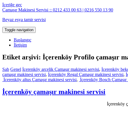
İçeriğe geç
Çamaşır Makinesi Servisi :: 0212 433 00 63 | 0216 550 13 90
Beyaz eşya tamir servisi
Toggle navigation
Başlangıç
İletişim
Etiket arşivi: İçerenköy Profilo çamaşır ma
Sab
Genel
İçerenköy arçelik Çamaşır makinesi servisi
,
İçerenköy beko
çamaşır makinesi servisi
,
İçerenköy Regal Çamaşır makinesi servisi
,
İ
İçerenköy altus Çamaşır makinesi servisi
,
İçerenköy Bosch Çamaşır m
İçerenköy çamaşır makinesi servisi
İçerenköy ç