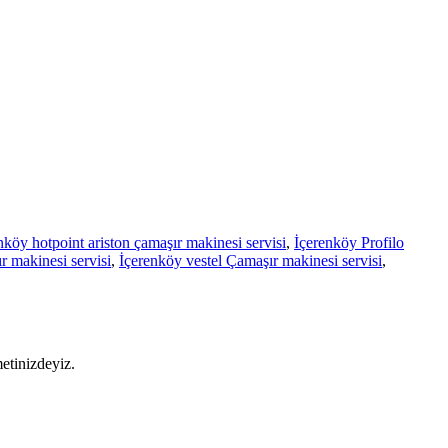
nköy hotpoint ariston çamaşır makinesi servisi
,
İçerenköy Profilo
 makinesi servisi
,
İçerenköy vestel Çamaşır makinesi servisi
,
etinizdeyiz.