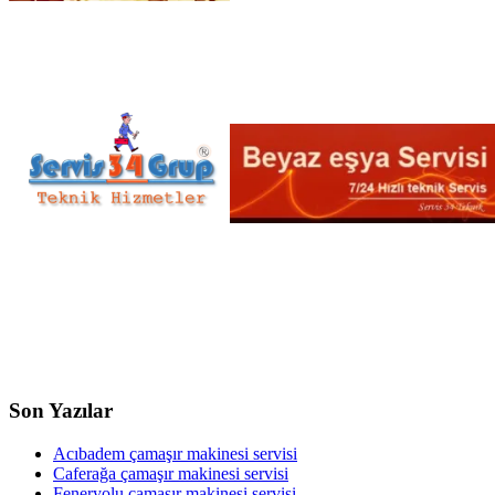
Son Yazılar
Acıbadem çamaşır makinesi servisi
Caferağa çamaşır makinesi servisi
Feneryolu çamaşır makinesi servisi