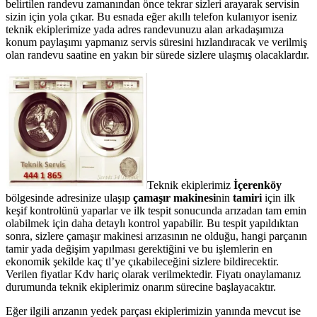
belirtilen randevu zamanından önce tekrar sizleri arayarak servisin
sizin için yola çıkar. Bu esnada eğer akıllı telefon kulanıyor iseniz
teknik ekiplerimize yada adres randevunuzu alan arkadaşımıza
konum paylaşımı yapmanız servis süresini hızlandıracak ve verilmiş
olan randevu saatine en yakın bir sürede sizlere ulaşmış olacaklardır.
Teknik ekiplerimiz
İçerenköy
bölgesinde adresinize ulaşıp
çamaşır makinesi
nin
tamiri
için ilk
keşif kontrolünü yaparlar ve ilk tespit sonucunda arızadan tam emin
olabilmek için daha detaylı kontrol yapabilir. Bu tespit yapıldıktan
sonra, sizlere çamaşır makinesi arızasının ne olduğu, hangi parçanın
tamir yada değişim yapılması gerektiğini ve bu işlemlerin en
ekonomik şekilde kaç tl’ye çıkabileceğini sizlere bildirecektir.
Verilen fiyatlar Kdv hariç olarak verilmektedir. Fiyatı onaylamanız
durumunda teknik ekiplerimiz onarım sürecine başlayacaktır.
Eğer ilgili arızanın yedek parçası ekiplerimizin yanında mevcut ise