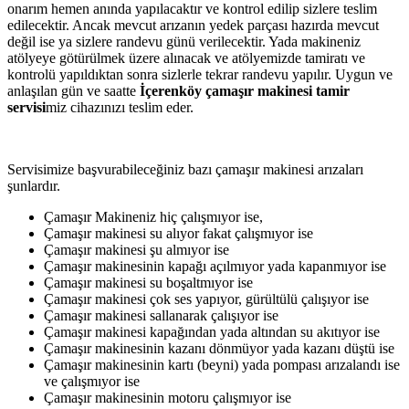
onarım hemen anında yapılacaktır ve kontrol edilip sizlere teslim
edilecektir. Ancak mevcut arızanın yedek parçası hazırda mevcut
değil ise ya sizlere randevu günü verilecektir. Yada makineniz
atölyeye götürülmek üzere alınacak ve atölyemizde tamiratı ve
kontrolü yapıldıktan sonra sizlerle tekrar randevu yapılır. Uygun ve
anlaşılan gün ve saatte
İçerenköy çamaşır makinesi tamir
servisi
miz cihazınızı teslim eder.
Servisimize başvurabileceğiniz bazı çamaşır makinesi arızaları
şunlardır.
Çamaşır Makineniz hiç çalışmıyor ise,
Çamaşır makinesi su alıyor fakat çalışmıyor ise
Çamaşır makinesi şu almıyor ise
Çamaşır makinesinin kapağı açılmıyor yada kapanmıyor ise
Çamaşır makinesi su boşaltmıyor ise
Çamaşır makinesi çok ses yapıyor, gürültülü çalışıyor ise
Çamaşır makinesi sallanarak çalışıyor ise
Çamaşır makinesi kapağından yada altından su akıtıyor ise
Çamaşır makinesinin kazanı dönmüyor yada kazanı düştü ise
Çamaşır makinesinin kartı (beyni) yada pompası arızalandı ise
ve çalışmıyor ise
Çamaşır makinesinin motoru çalışmıyor ise