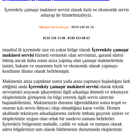
İçerenköy çamaşır makinesi servisi olarak hızlı ve ekonomik servis
anlayışı ile hizmetinizdeyiz.
Merkez Servis Kayıt :
0850 640 06 34
0216 550 13 90
|
0549 433 00 63
istanbul ili içerisinde size en yakın bölge olarak
İçerenköy çamaşır
makinesi servisi
hizmeti vermekte olan servisimiz, garanti süresi
bitmiş ancak daha sonra arıza yapmış olan çamaşır makinelerinin
tamiri, bakımı ve onarımını hızlı ve ekonomik olarak yapmayı
kendisine düstur olarak belirlemiştir.
Makineniz arıza yaptıktan sonra yada arıza yapmaya başladığını fark
ettiğiniz anda
İçerenköy çamaşır makinesi servisi
olarak teknik
servisimizi arayarak şikayetinizi ilgili arkadaşa iletmeli ve teknisyen
ekiplerimizle görüşerek ön bilgi vererek ilgili servis sürecini
başlatabilirsiniz. Makinenizin durumu öğrenildikten sonra tespit ve
onarım için servis ihtiyacı olup olmadığına karar verilir. Hemen
akabinde teknisyen arkadaşlarımız sizlerle irtibata geçerek sizlere ve
ekiplerimize uygun olan ortak bir randevu zamanı belirlerler.
İçerenköy bölgesinin mahalle, cadde ve sokak ve numara olarak
adres bilgilerinizi tam olarak bildirmeniz durumunda ekiplerimiz