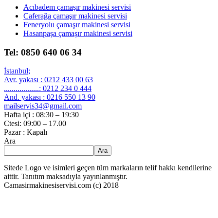
Acıbadem çamaşır makinesi servisi
Caferağa çamaşır makinesi servisi
Feneryolu çamaşır makinesi servisi
Hasanpaşa çamaşır makinesi servisi
Tel: 0850 640 06 34
İstanbul;
Avr. yakası : 0212 433 00 63
..................: 0212 234 0 444
And. yakası : 0216 550 13 90
mailservis34@gmail.com
Hafta içi : 08:30 – 19:30
Ctesi: 09:00 – 17.00
Pazar : Kapalı
Ara
Ara
Sitede Logo ve isimleri geçen tüm markaların telif hakkı kendilerine
aittir. Tanıtım maksadıyla yayınlanmıştır.
Camasirmakinesiservisi.com (c) 2018