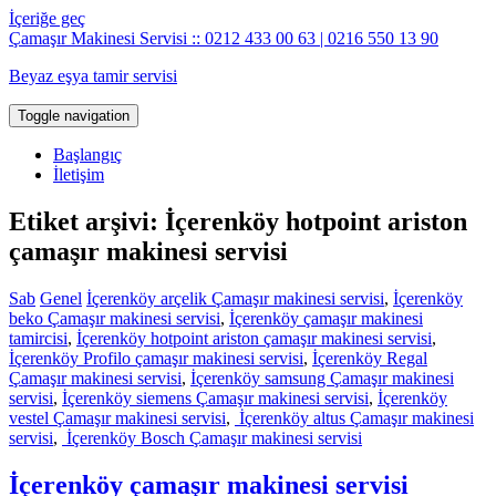
İçeriğe geç
Çamaşır Makinesi Servisi :: 0212 433 00 63 | 0216 550 13 90
Beyaz eşya tamir servisi
Toggle navigation
Başlangıç
İletişim
Etiket arşivi: İçerenköy hotpoint ariston
çamaşır makinesi servisi
Sab
Genel
İçerenköy arçelik Çamaşır makinesi servisi
,
İçerenköy
beko Çamaşır makinesi servisi
,
İçerenköy çamaşır makinesi
tamircisi
,
İçerenköy hotpoint ariston çamaşır makinesi servisi
,
İçerenköy Profilo çamaşır makinesi servisi
,
İçerenköy Regal
Çamaşır makinesi servisi
,
İçerenköy samsung Çamaşır makinesi
servisi
,
İçerenköy siemens Çamaşır makinesi servisi
,
İçerenköy
vestel Çamaşır makinesi servisi
,
İçerenköy altus Çamaşır makinesi
servisi
,
İçerenköy Bosch Çamaşır makinesi servisi
İçerenköy çamaşır makinesi servisi