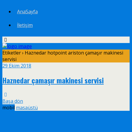
AnaSayfa
İletişim
Etiketler › Haznedar hotpoint ariston çamaşır makinesi
servisi
29 Ekim 2018
Haznedar çamaşır makinesi servisi
Başa dön
mobil
masaüstü